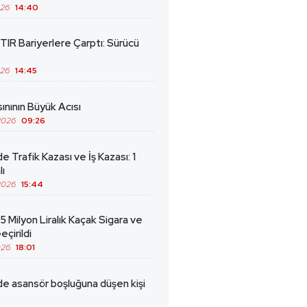
026
14:40
TIR Bariyerlere Çarptı: Sürücü
026
14:45
ınının Büyük Acısı
2026
09:26
de Trafik Kazası ve İş Kazası: 1
lı
2026
15:44
5 Milyon Liralık Kaçak Sigara ve
eçirildi
026
18:01
de asansör boşluğuna düşen kişi