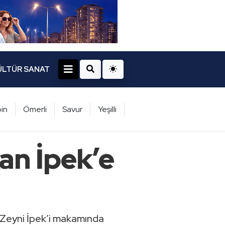
ÜLTÜR SANAT
in
Ömerli
Savur
Yeşilli
an İpek’e
ı Zeyni İpek’i makamında