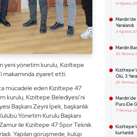
4 Ağustos 2
Mardin’de 
Yaralandı
3 Ağustos 2
Mardin Bas
30 Temmuz 
n yeni yönetim kurulu, Kızıltepe
Kızıltepe’
i makamında ziyaret etti.
Ölü, 3 Yara
20 Temmuz 
ta mücadele eden Kızıltepe 47
 kurulu, Kızıltepe Belediyesi’ni
Mardin’de 
Puro Ele G
iyesi Başkanı Zeyni İpek, başkanlık
7 Temmuz 2
 Kulübü Yönetim Kurulu Başkanı
Zamur ile Kızıltepe 47 Spor Teknik
Kızıltepe’
kurtarıldı
rladı. Yapılan görüşmede, kulüp