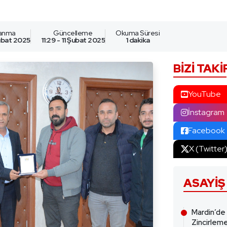
lanma
Güncelleme
Okuma Süresi
Şubat 2025
11:29 - 11 Şubat 2025
1 dakika
BIZI TAKI
YouTube
İnstagram
Facebook
X (Twitter
ASAYIŞ
Mardin’de
Zincirleme