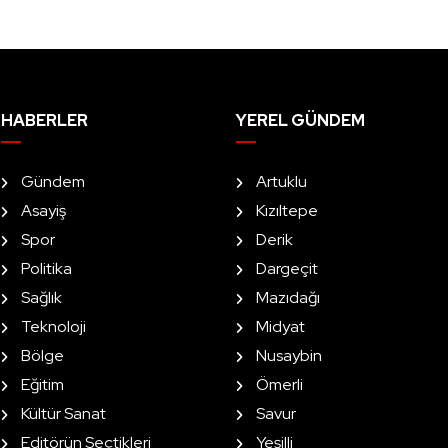
HABERLER
YEREL GÜNDEM
Gündem
Artuklu
Asayiş
Kızıltepe
Spor
Derik
Politika
Dargeçit
Sağlık
Mazıdağı
Teknoloji
Midyat
Bölge
Nusaybin
Eğitim
Ömerli
Kültür Sanat
Savur
Editörün Seçtikleri
Yeşilli