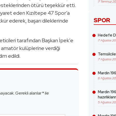
7 Temmuz 2
esteklerinden ötürü teşekkür etti.
ziyaret eden Kızıltepe 47 Spor’a
SPOR
ür ederek, başarı dileklerinde
Hedefe Da
eticileri tarafından Başkan İpek’e
7 Ağustos 2
i amatör kulüplerine verdiği
Temsilcil
im edildi.
7 Ağustos 2
Mardin 1969
6 Ağustos 2
e
Mardin 19
mayacak.
Gerekli alanlar
*
ile
hazırlıklar
5 Ağustos 2