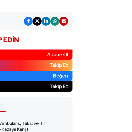
P EDIN
Abone Ol
Takip Et
Beğen
)
Takip Et
 Ambulans, Taksi ve Tır
 Kazaya Karıştı