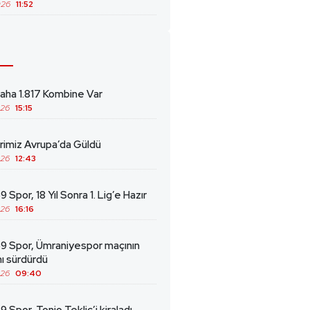
026
11:52
ha 1.817 Kombine Var
026
15:15
erimiz Avrupa’da Güldü
026
12:43
 Spor, 18 Yıl Sonra 1. Lig’e Hazır
026
16:16
69 Spor, Ümraniyespor maçının
ını sürdürdü
026
09:40