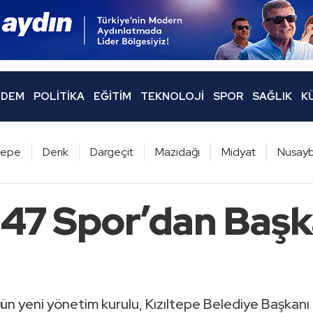
DEM
POLITIKA
EĞITIM
TEKNOLOJI
SPOR
SAĞLIK
K
ltepe
Derik
Dargeçit
Mazıdağı
Midyat
Nusayb
 47 Spor’dan Başk
ün yeni yönetim kurulu, Kızıltepe Belediye Başkan