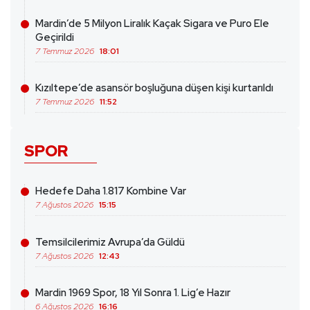
Mardin’de 5 Milyon Liralık Kaçak Sigara ve Puro Ele
Geçirildi
7 Temmuz 2026
18:01
Kızıltepe’de asansör boşluğuna düşen kişi kurtarıldı
7 Temmuz 2026
11:52
SPOR
Hedefe Daha 1.817 Kombine Var
7 Ağustos 2026
15:15
Temsilcilerimiz Avrupa’da Güldü
7 Ağustos 2026
12:43
Mardin 1969 Spor, 18 Yıl Sonra 1. Lig’e Hazır
6 Ağustos 2026
16:16