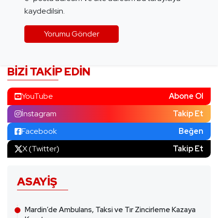
kaydedilsin.
BIZI TAKIP EDIN
YouTube
Abone Ol
İnstagram
Takip Et
Facebook
Beğen
X (Twitter)
Takip Et
ASAYIŞ
Mardin’de Ambulans, Taksi ve Tır Zincirleme Kazaya