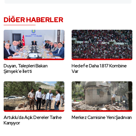
DIĞER HABERLER
Duyan, Talepleri Bakan
Hedefe Daha 1.817 Kombine
Şimşek’e İletti
Var
Artuklu’da Açık Dereler Tarihe
Merkez Camisine Yeni Şadırvan
Karışıyor