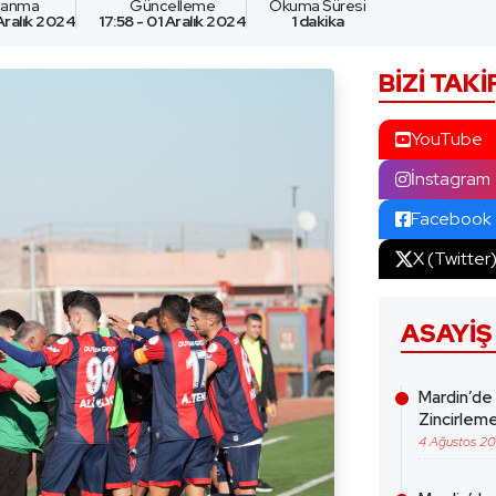
nlanma
Güncelleme
Okuma Süresi
 Aralık 2024
17:58 - 01 Aralık 2024
1 dakika
BIZI TAKI
YouTube
İnstagram
Facebook
X (Twitter
ASAYIŞ
Mardin’de
Zincirleme
4 Ağustos 2