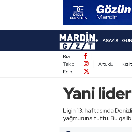
BÖLGE
ASAYIŞ
GÜN
Bizi
Takip
Artuklu
Kızı
Edin:
Yani lide
Ligin 13. haftasında Deniz
yağmuruna tuttu. Bu galibiye