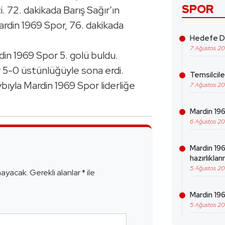
SPOR
i. 72. dakikada Barış Sağır’ın
ardin 1969 Spor, 76. dakikada
Hedefe Da
7 Ağustos 2
in 1969 Spor 5. golü buldu.
 5-0 üstünlüğüyle sona erdi.
Temsilcil
ıyla Mardin 1969 Spor liderliğe
7 Ağustos 2
Mardin 1969
6 Ağustos 2
e
Mardin 19
hazırlıklar
5 Ağustos 2
mayacak.
Gerekli alanlar
*
ile
Mardin 196
5 Ağustos 2