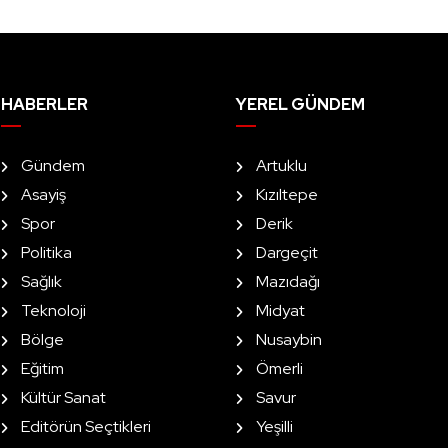
HABERLER
YEREL GÜNDEM
Gündem
Artuklu
Asayiş
Kızıltepe
Spor
Derik
Politika
Dargeçit
Sağlık
Mazıdağı
Teknoloji
Midyat
Bölge
Nusaybin
Eğitim
Ömerli
Kültür Sanat
Savur
Editörün Seçtikleri
Yeşilli