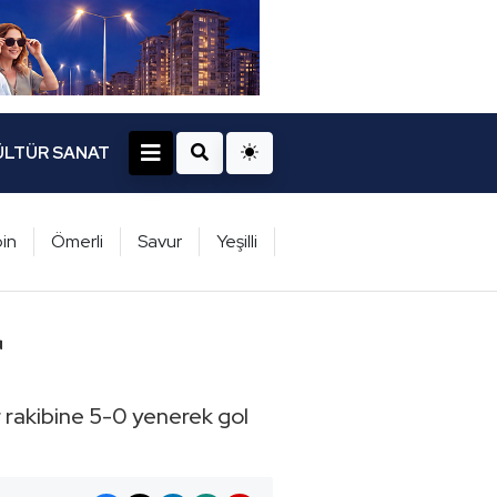
ÜLTÜR SANAT
in
Ömerli
Savur
Yeşilli
r
r rakibine 5-0 yenerek gol