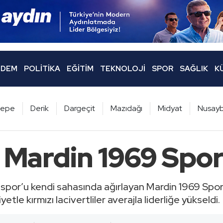
DEM
POLITIKA
EĞITIM
TEKNOLOJI
SPOR
SAĞLIK
K
ltepe
Derik
Dargeçit
Mazıdağı
Midyat
Nusayb
r Mardin 1969 Spo
lispor’u kendi sahasında ağırlayan Mardin 1969 Spo
tle kırmızı lacivertliler averajla liderliğe yükseldi.