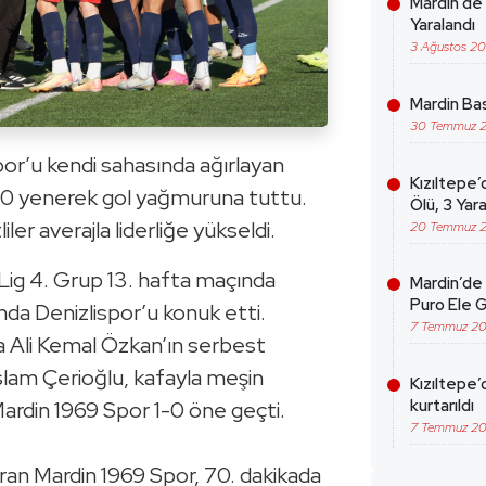
Mardin’de 
Yaralandı
3 Ağustos 2
Mardin Bas
30 Temmuz 
por’u kendi sahasında ağırlayan
Kızıltepe’
5-0 yenerek gol yağmuruna tuttu.
Ölü, 3 Yara
liler averajla liderliğe yükseldi.
20 Temmuz 
Lig 4. Grup 13. hafta maçında
Mardin’de 
Puro Ele G
nda Denizlispor’u konuk etti.
7 Temmuz 2
a Ali Kemal Özkan’ın serbest
slam Çerioğlu, kafayla meşin
Kızıltepe’
kurtarıldı
 Mardin 1969 Spor 1-0 öne geçti.
7 Temmuz 2
ştıran Mardin 1969 Spor, 70. dakikada