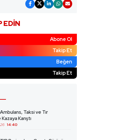
P EDIN
Abone Ol
Takip Et
Beğen
)
Takip Et
 Ambulans, Taksi ve Tır
 Kazaya Karıştı
026
14:40