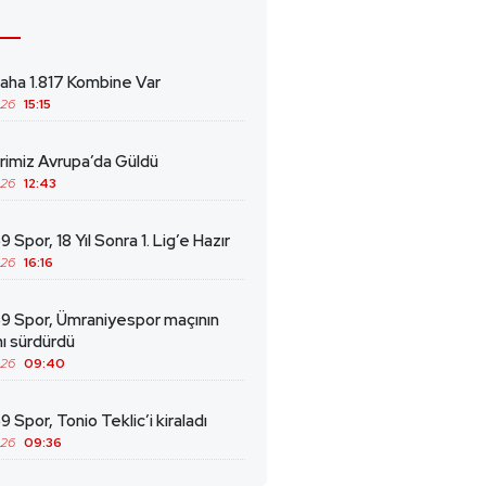
ha 1.817 Kombine Var
026
15:15
erimiz Avrupa’da Güldü
026
12:43
 Spor, 18 Yıl Sonra 1. Lig’e Hazır
026
16:16
69 Spor, Ümraniyespor maçının
ını sürdürdü
026
09:40
9 Spor, Tonio Teklic’i kiraladı
026
09:36