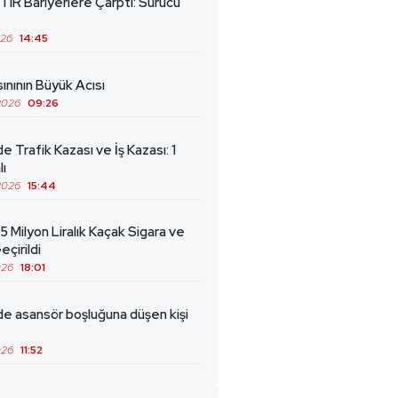
TIR Bariyerlere Çarptı: Sürücü
026
14:45
ınının Büyük Acısı
2026
09:26
de Trafik Kazası ve İş Kazası: 1
lı
2026
15:44
5 Milyon Liralık Kaçak Sigara ve
eçirildi
026
18:01
de asansör boşluğuna düşen kişi
026
11:52