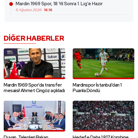
Mardin 1969 Spor, 18 Yıl Sonra 1. Lig’e Hazır
6 Ağustos 2026
16:16
DIĞER HABERLER
Mardin 1969 Spor’da transfer
Mardinspor İstanbul’dan 1
mesaisi! Ahmet Cingöz açıkladı
Puanla Döndü
Duyan, Talepleri Bakan
Hedefe Daha 1.817 Kombine