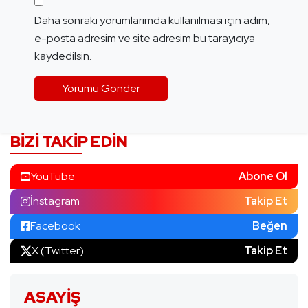
Daha sonraki yorumlarımda kullanılması için adım,
e-posta adresim ve site adresim bu tarayıcıya
kaydedilsin.
BIZI TAKIP EDIN
YouTube
Abone Ol
İnstagram
Takip Et
Facebook
Beğen
X (Twitter)
Takip Et
ASAYIŞ