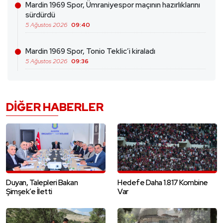
Mardin 1969 Spor, Ümraniyespor maçının hazırlıklarını
sürdürdü
5 Ağustos 2026
09:40
Mardin 1969 Spor, Tonio Teklic’i kiraladı
5 Ağustos 2026
09:36
DIĞER HABERLER
Duyan, Talepleri Bakan
Hedefe Daha 1.817 Kombine
Şimşek’e İletti
Var