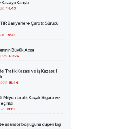
 Kazaya Karıştı
026
14:40
TIR Bariyerlere Çarptı: Sürücü
026
14:45
ınının Büyük Acısı
2026
09:26
de Trafik Kazası ve İş Kazası: 1
lı
2026
15:44
5 Milyon Liralık Kaçak Sigara ve
eçirildi
026
18:01
de asansör boşluğuna düşen kişi