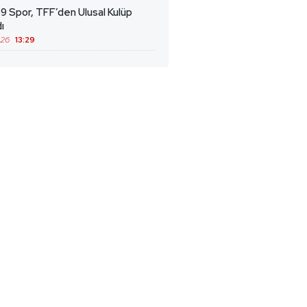
9 Spor, TFF’den Ulusal Kulüp
ı
026
13:29