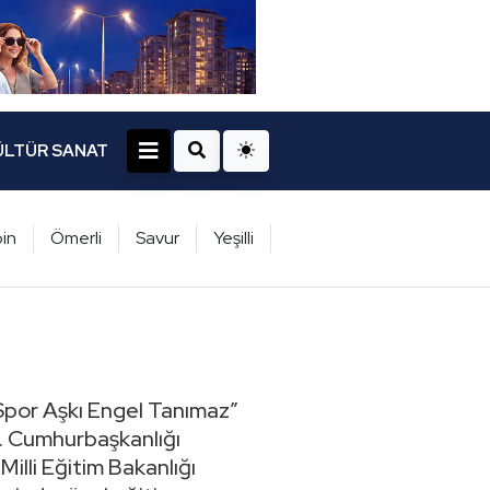
ÜLTÜR SANAT
in
Ömerli
Savur
Yeşilli
Spor Aşkı Engel Tanımaz”
ı. Cumhurbaşkanlığı
illi Eğitim Bakanlığı