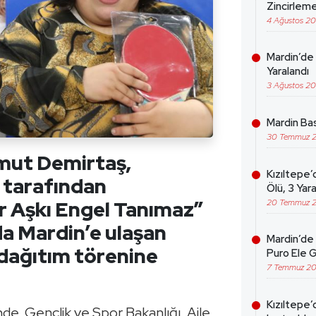
Zincirleme
4 Ağustos 2
Mardin’de 
Yaralandı
3 Ağustos 2
Mardin Bas
30 Temmuz 
mut Demirtaş,
Kızıltepe’
 tarafından
Ölü, 3 Yara
 Aşkı Engel Tanımaz”
20 Temmuz 
a Mardin’e ulaşan
Mardin’de 
dağıtım törenine
Puro Ele G
7 Temmuz 2
Kızıltepe’
e, Gençlik ve Spor Bakanlığı, Aile