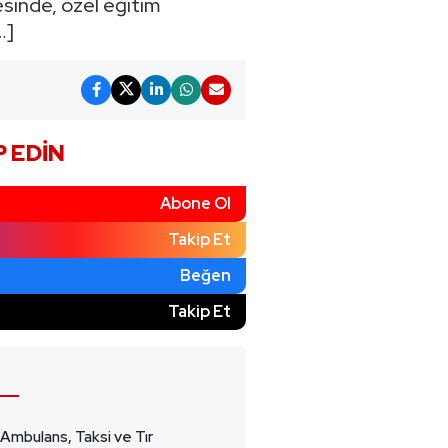
sinde, özel eğitim
…]
P EDIN
Abone Ol
Takip Et
Beğen
)
Takip Et
 Ambulans, Taksi ve Tır