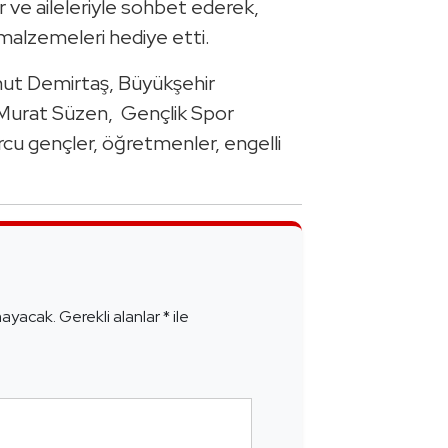
er ve aileleriyle sohbet ederek,
r malzemeleri hediye etti.
mut Demirtaş, Büyükşehir
 Murat Süzen, Gençlik Spor
rcu gençler, öğretmenler, engelli
e
mayacak.
Gerekli alanlar
*
ile