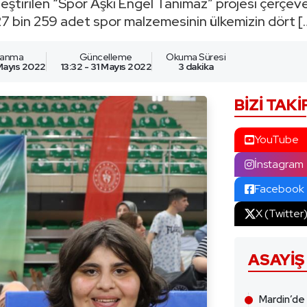
ştirilen “Spor Aşkı Engel Tanımaz” projesi çerçeve
27 bin 259 adet spor malzemesinin ülkemizin dört [
lanma
Güncelleme
Okuma Süresi
 Mayıs 2022
13:32 - 31 Mayıs 2022
3 dakika
BIZI TAKI
YouTube
İnstagram
Facebook
X (Twitter
ASAYIŞ
Mardin’de