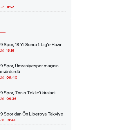
026
11:52
 Spor, 18 Yıl Sonra 1. Lig’e Hazır
026
16:16
69 Spor, Ümraniyespor maçının
ını sürdürdü
026
09:40
9 Spor, Tonio Teklic’i kiraladı
026
09:36
69 Spor’dan Ön Liberoya Takviye
026
14:34