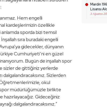
Mardin 196
:
Lisansı Ald
3 Ağustos 2
tanımaz. Hem engelli
l kardeşlerimizin özellikle
 anlamda sporda bizi temsil
İnşallah sıra buradaki engelli
Avrupa’ya gidecekler, dünyanın
 Türkiye Cumhuriyeti’ni en güzel
 inanıyorum. Bugün de inşallah spor
sizler de gittiğiniz yerlerde
zı dalgalandıracaksınız. Sizlerden
 Öğretmenlerimizle, okul
e spor müdürlüğümüzle birlikte
de hazırlayacağız. Gideceğiniz
bayrağı dalgalandıracaksınız.”