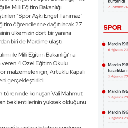
kurtarıldı
 ile Milli Eğitim Bakanlığı
7 Temmuz 2
irilen “Spor Aşkı Engel Tanımaz”
ğitim öğrencilerine dağıtılacak 27
SPOR
nin ülkemizin dört bir yanına
rdan biri de Mardin’e ulaştı.
Mardin 1969
6 Ağustos 2
ımı ile Milli Eğitim Bakanlığı’na
m veren 4 Özel Eğitim Okulu
Mardin 19
hazırlıklar
por malzemeleri için, Artuklu Kapalı
5 Ağustos 2
i gerçekleştirildi.
Mardin 196
m töreninde konuşan Vali Mahmut
5 Ağustos 2
dan beklentilerinin yüksek olduğunu
Mardin 19
3 Ağustos 2
ım sağlayanlara hitaben sürdüren