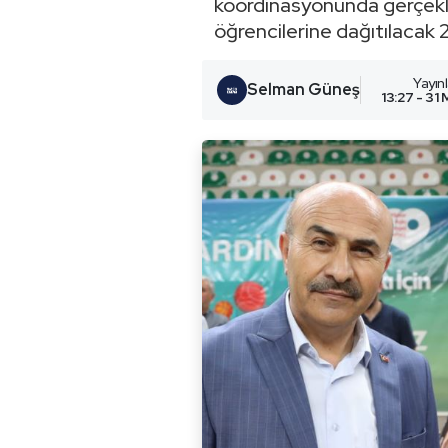
koordinasyonunda gerçekle
öğrencilerine dağıtılacak 
Yayın
Selman Güneş
13:27 - 31