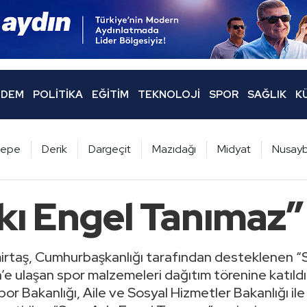
DEM
POLITIKA
EĞITIM
TEKNOLOJI
SPOR
SAĞLIK
K
ltepe
Derik
Dargeçit
Mazıdağı
Midyat
Nusayb
kı Engel Tanımaz”
irtaş, Cumhurbaşkanlığı tarafından desteklenen “
’e ulaşan spor malzemeleri dağıtım törenine katıld
r Bakanlığı, Aile ve Sosyal Hizmetler Bakanlığı ile M