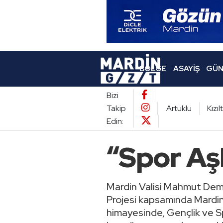
BÖLGE
ASAYIŞ
GÜN
Bizi
Takip
Artuklu
Kızı
Edin:
“Spor Aş
Mardin Valisi Mahmut Dem
Projesi kapsamında Mardin
himayesinde, Gençlik ve Spo