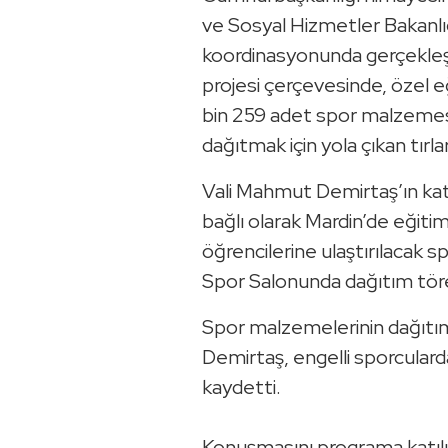
ve Sosyal Hizmetler Bakanlığı
koordinasyonunda gerçekleşt
projesi çerçevesinde, özel e
bin 259 adet spor malzemesi
dağıtmak için yola çıkan tırla
Vali Mahmut Demirtaş’ın katıl
bağlı olarak Mardin’de eğiti
öğrencilerine ulaştırılacak s
Spor Salonunda dağıtım tören
Spor malzemelerinin dağıtı
Demirtaş, engelli sporcular
kaydetti.
Konuşmasını programa katıl