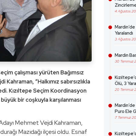
Zincirleme
4 Ağustos 2
Mardin’de 
Yaralandı
3 Ağustos 2
Mardin Bas
30 Temmuz 
 seçim çalışması yürüten Bağımsız
Kızıltepe’
di Kahraman, “Halkımız sabırsızlıkla
Ölü, 3 Yara
20 Temmuz 
dedi. Kızıltepe Seçim Koordinasyon
büyük bir coşkuyla karşılanması
Mardin’de 
Puro Ele G
7 Temmuz 2
i Adayı Mehmet Vejdi Kahraman,
urağı Mazıdağı ilçesi oldu. Esnaf
Kızıltepe’