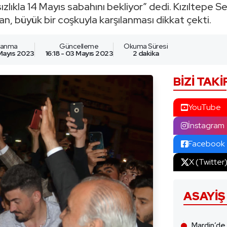
ızlıkla 14 Mayıs sabahını bekliyor” dedi. Kızıltepe 
, büyük bir coşkuyla karşılanması dikkat çekti.
nlanma
Güncelleme
Okuma Süresi
 Mayıs 2023
16:18 - 03 Mayıs 2023
2 dakika
BIZI TAKI
YouTube
İnstagram
Facebook
X (Twitter
ASAYIŞ
Mardin’de