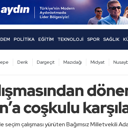
DEM
POLITIKA
EĞITIM
TEKNOLOJI
SPOR
SAĞLIK
K
ltepe
Derik
Dargeçit
Mazıdağı
Midyat
Nusayb
lışmasından döne
’a coşkulu karşı
de seçim çalışması yürüten Bağımsız Milletvekili A