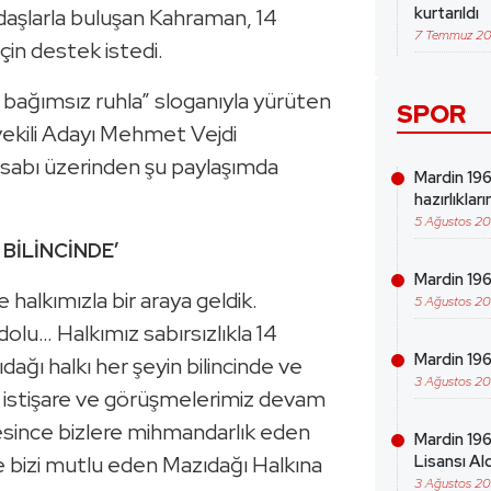
kurtarıldı
daşlarla buluşan Kahraman, 14
7 Temmuz 2
çin destek istedi.
, bağımsız ruhla” sloganıyla yürüten
SPOR
ekili Adayı Mehmet Vejdi
abı üzerinden şu paylaşımda
Mardin 19
hazırlıklar
5 Ağustos 2
 BİLİNCİNDE’
Mardin 196
halkımızla bir araya geldik.
5 Ağustos 2
dolu… Halkımız sabırsızlıkla 14
Mardin 19
dağı halkı her şeyin bilincinde ve
3 Ağustos 2
ile istişare ve görüşmelerimiz devam
esince bizlere mihmandarlık eden
Mardin 196
ile bizi mutlu eden Mazıdağı Halkına
Lisansı Ald
3 Ağustos 2