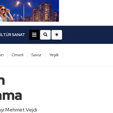
ÜLTÜR SANAT
in
Ömerli
Savur
Yeşilli
n
lama
dayı Mehmet Vejdi