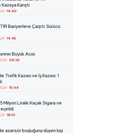
 Kazaya Karıştı
026
14:40
TIR Bariyerlere Çarptı: Sürücü
026
14:45
ınının Büyük Acısı
2026
09:26
de Trafik Kazası ve İş Kazası: 1
lı
2026
15:44
5 Milyon Liralık Kaçak Sigara ve
eçirildi
026
18:01
de asansör boşluğuna düşen kişi