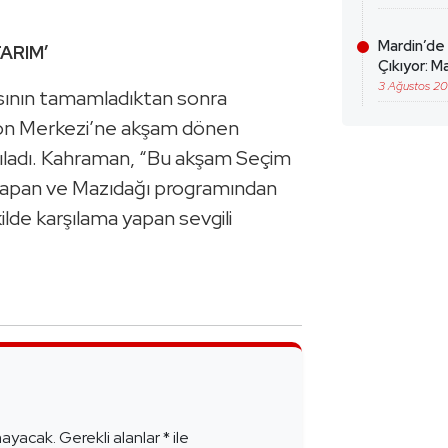
Mardin’de
ARIM’
Çıkıyor: Ma
3 Ağustos 2
sının tamamladıktan sonra
yon Merkezi’ne akşam dönen
rşıladı. Kahraman, “Bu akşam Seçim
yapan ve Mazıdağı programından
ilde karşılama yapan sevgili
e
mayacak.
Gerekli alanlar
*
ile