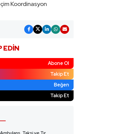
Seçim Koordinasyon
P EDIN
Abone Ol
Takip Et
Beğen
)
Takip Et
 Ambulans, Taksi ve Tır