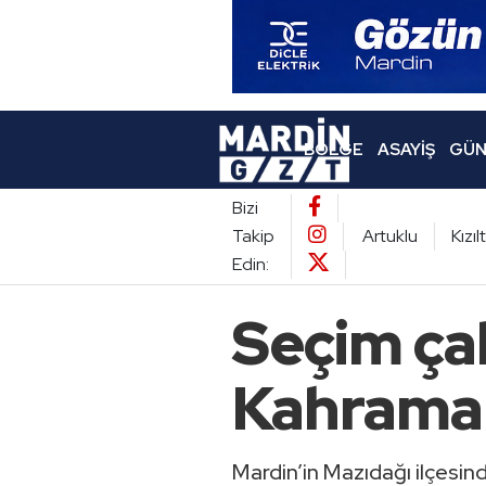
BÖLGE
ASAYIŞ
GÜN
Bizi
Takip
Artuklu
Kızı
Edin:
Seçim ça
Kahraman
Mardin’in Mazıdağı ilçesin