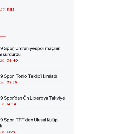
026
11:52
69 Spor, Ümraniyespor maçının
ını sürdürdü
026
09:40
9 Spor, Tonio Teklic’i kiraladı
026
09:36
69 Spor’dan Ön Liberoya Takviye
026
14:34
9 Spor, TFF’den Ulusal Kulüp
ı
026
13:29