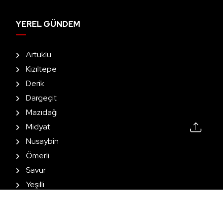
YEREL GÜNDEM
Artuklu
Kızıltepe
Derik
Dargeçit
Mazıdağı
Midyat
Nusaybin
Ömerli
Savur
Yeşilli
2026 All Rights Reserved