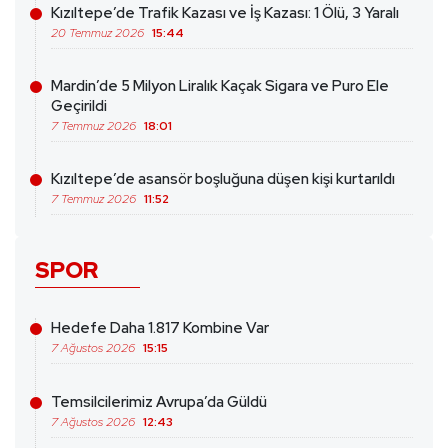
Kızıltepe’de Trafik Kazası ve İş Kazası: 1 Ölü, 3 Yaralı
20 Temmuz 2026
15:44
Mardin’de 5 Milyon Liralık Kaçak Sigara ve Puro Ele
Geçirildi
7 Temmuz 2026
18:01
Kızıltepe’de asansör boşluğuna düşen kişi kurtarıldı
7 Temmuz 2026
11:52
SPOR
Hedefe Daha 1.817 Kombine Var
7 Ağustos 2026
15:15
Temsilcilerimiz Avrupa’da Güldü
7 Ağustos 2026
12:43