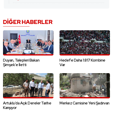
DIĞER HABERLER
Duyan, Talepleri Bakan
Hedefe Daha 1.817 Kombine
Şimşek’e İletti
Var
Artuklu’da Açık Dereler Tarihe
Merkez Camisine Yeni Şadırvan
Karışıyor