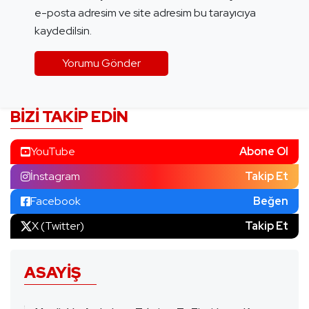
e-posta adresim ve site adresim bu tarayıcıya
kaydedilsin.
BIZI TAKIP EDIN
YouTube
Abone Ol
İnstagram
Takip Et
Facebook
Beğen
X (Twitter)
Takip Et
ASAYIŞ