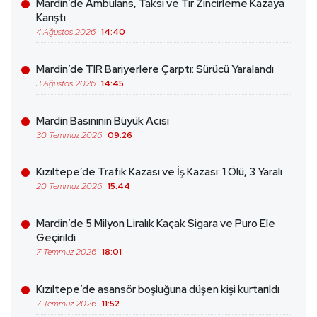
Mardin’de Ambulans, Taksi ve Tır Zincirleme Kazaya
Karıştı
4 Ağustos 2026
14:40
Mardin’de TIR Bariyerlere Çarptı: Sürücü Yaralandı
3 Ağustos 2026
14:45
Mardin Basınının Büyük Acısı
30 Temmuz 2026
09:26
Kızıltepe’de Trafik Kazası ve İş Kazası: 1 Ölü, 3 Yaralı
20 Temmuz 2026
15:44
Mardin’de 5 Milyon Liralık Kaçak Sigara ve Puro Ele
Geçirildi
7 Temmuz 2026
18:01
Kızıltepe’de asansör boşluğuna düşen kişi kurtarıldı
7 Temmuz 2026
11:52