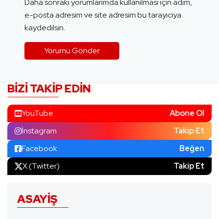
Daha sonraki yorumlarımda kullanılması için adım,
e-posta adresim ve site adresim bu tarayıcıya
kaydedilsin.
BIZI TAKIP EDIN
YouTube
Abone Ol
İnstagram
Takip Et
Facebook
Beğen
X (Twitter)
Takip Et
ASAYIŞ