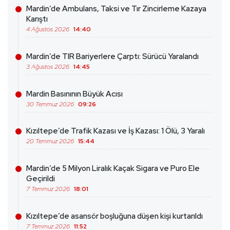
Mardin’de Ambulans, Taksi ve Tır Zincirleme Kazaya
Karıştı
4 Ağustos 2026
14:40
Mardin’de TIR Bariyerlere Çarptı: Sürücü Yaralandı
3 Ağustos 2026
14:45
Mardin Basınının Büyük Acısı
30 Temmuz 2026
09:26
Kızıltepe’de Trafik Kazası ve İş Kazası: 1 Ölü, 3 Yaralı
20 Temmuz 2026
15:44
Mardin’de 5 Milyon Liralık Kaçak Sigara ve Puro Ele
Geçirildi
7 Temmuz 2026
18:01
Kızıltepe’de asansör boşluğuna düşen kişi kurtarıldı
7 Temmuz 2026
11:52