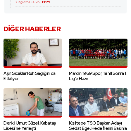
3 Ağustos 2026
13:29
DIĞER HABERLER
Aşırı Sıcaklar Ruh Sağlığını da
Mardin 1969 Spor, 18 Yıl Sonra 1.
Etkiliyor
Lig’e Hazır
Derikli Umut Güzel, Kabataş
Kızıltepe TSO Başkan Adayı
Lisesi’ne Yerleşti
Sedat Ege, Hedeflerini Basınla