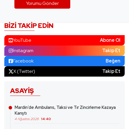
BIZI TAKIP EDIN
YouTube
Abone Ol
İnstagram
Takip Et
Facebook
Beğen
X (Twitter)
Takip Et
ASAYIŞ
Mardin’de Ambulans, Taksi ve Tır Zincirleme Kazaya
Karıştı
4 Ağustos 2026
14:40