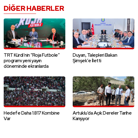
DIĞER HABERLER
TRT Kürdi’nin “Roja Futbole”
Duyan, Talepleri Bakan
programı yeni yayın
Şimşek’e İletti
döneminde ekranlarda
Hedefe Daha 1.817 Kombine
Artuklu’da Açık Dereler Tarihe
Var
Karışıyor