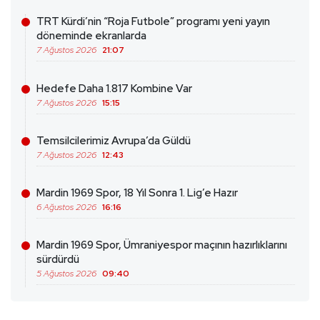
TRT Kürdi’nin “Roja Futbole” programı yeni yayın
döneminde ekranlarda
7 Ağustos 2026
21:07
Hedefe Daha 1.817 Kombine Var
7 Ağustos 2026
15:15
Temsilcilerimiz Avrupa’da Güldü
7 Ağustos 2026
12:43
Mardin 1969 Spor, 18 Yıl Sonra 1. Lig’e Hazır
6 Ağustos 2026
16:16
Mardin 1969 Spor, Ümraniyespor maçının hazırlıklarını
sürdürdü
5 Ağustos 2026
09:40