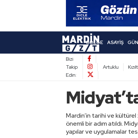
BÖLGE
ASAYIŞ
GÜN
Bizi
Takip
Artuklu
Kızı
Edin:
Midyat’t
Mardin’in tarihi ve kültürel 
önemli bir adım atıldı. Mid
yapılar ve uygulamalar tesp