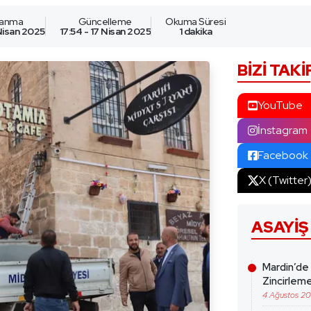
lanma
Güncelleme
Okuma Süresi
 Nisan 2025
17:54 - 17 Nisan 2025
1 dakika
BIZI TAKI
YouTube
İnstagram
Facebook
X (Twitter
ASAYIŞ
Mardin’de
Zincirleme
4 Ağustos 2