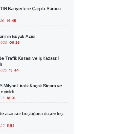
TIR Bariyerlere Çarptı: Sürücü
026
14:45
ınının Büyük Acısı
2026
09:26
de Trafik Kazası ve İş Kazası: 1
lı
2026
15:44
5 Milyon Liralık Kaçak Sigara ve
eçirildi
026
18:01
de asansör boşluğuna düşen kişi
026
11:52