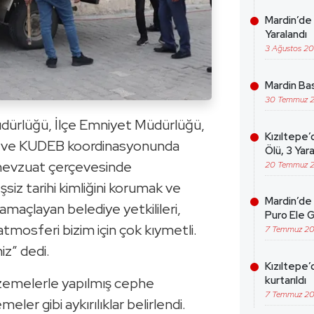
Mardin’de 
Yaralandı
3 Ağustos 2
Mardin Bas
30 Temmuz 
üdürlüğü, İlçe Emniyet Müdürlüğü,
Kızıltepe’
ü ve KUDEB koordinasyonunda
Ölü, 3 Yara
 mevzuat çerçevesinde
20 Temmuz 
eşsiz tarihi kimliğini korumak ve
Mardin’de 
amaçlayan belediye yetkilileri,
Puro Ele G
 atmosferi bizim için çok kıymetli.
7 Temmuz 2
iz” dedi.
Kızıltepe’
kurtarıldı
emelerle yapılmış cephe
7 Temmuz 2
eler gibi aykırılıklar belirlendi.