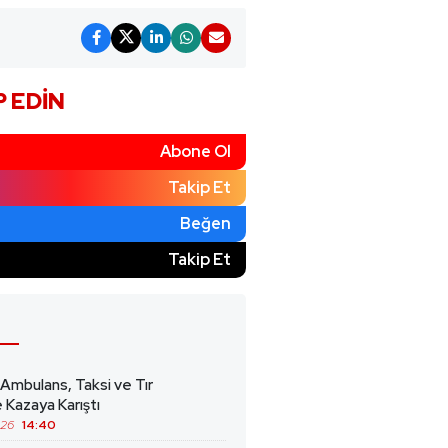
P EDIN
Abone Ol
Takip Et
Beğen
)
Takip Et
 Ambulans, Taksi ve Tır
 Kazaya Karıştı
026
14:40