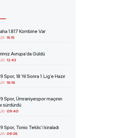
ha 1.817 Kombine Var
026
15:15
erimiz Avrupa’da Güldü
026
12:43
 Spor, 18 Yıl Sonra 1. Lig’e Hazır
026
16:16
69 Spor, Ümraniyespor maçının
ını sürdürdü
026
09:40
9 Spor, Tonio Teklic’i kiraladı
026
09:36