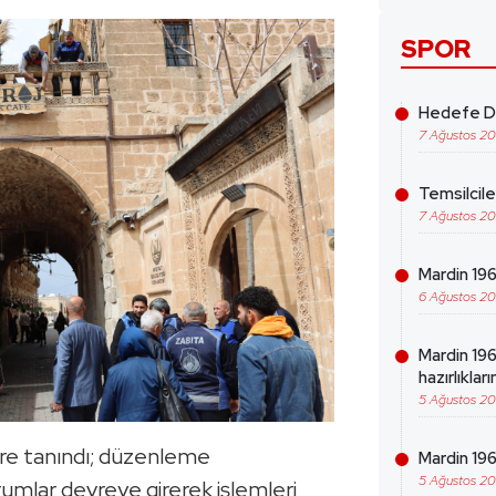
SPOR
Hedefe Da
7 Ağustos 2
Temsilcil
7 Ağustos 2
Mardin 1969
6 Ağustos 2
Mardin 19
hazırlıklar
5 Ağustos 2
 süre tanındı; düzenleme
Mardin 196
5 Ağustos 2
umlar devreye girerek işlemleri