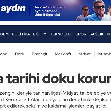
DEM
POLITIKA
EĞITIM
TEKNOLOJI
SPOR
SAĞLIK
K
ltepe
Derik
Dargeçit
Mazıdağı
Midyat
Nusayb
a tarihi doku kor
zenginlikleriyle tanınan ilçesi Midyat’ta, belediye ve i
yat Kentsel Sit Alanı’nda yapılan denetimlerde, ilçen
it edilerek söküm ve kaldırma işlemleri başlatıldı.