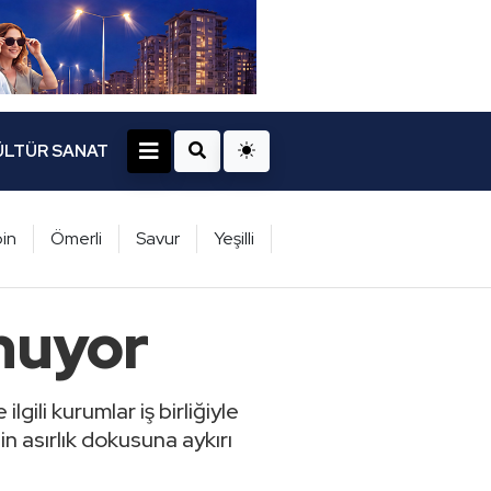
ÜLTÜR SANAT
in
Ömerli
Savur
Yeşilli
unuyor
lgili kurumlar iş birliğiyle
in asırlık dokusuna aykırı