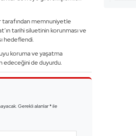
ler tarafından memnuniyetle
t’ın tarihi siluetinin korunması ve
ı hedeflendi.
okuyu koruma ve yaşatma
am edeceğini de duyurdu.
e
mayacak.
Gerekli alanlar
*
ile