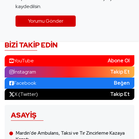
kaydedilsin.
BIZI TAKIP EDIN
YouTube
Abone Ol
İnstagram
Takip Et
Facebook
Beğen
X (Twitter)
Takip Et
ASAYIŞ
Mardin’de Ambulans, Taksi ve Tır Zincirleme Kazaya