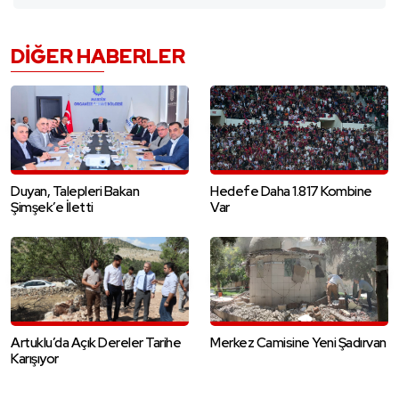
DIĞER HABERLER
Duyan, Talepleri Bakan
Hedefe Daha 1.817 Kombine
Şimşek’e İletti
Var
Artuklu’da Açık Dereler Tarihe
Merkez Camisine Yeni Şadırvan
Karışıyor