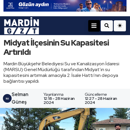
Midyat İlçesinin Su Kapasitesi
Artırıldı
Mardin Büyükşehir Belediyesi Su ve Kanalizasyon İdaresi
(MARSU) Genel Müdürlüğü tarafından Midyat’ın su
kapasitesini artırmak amacıyla 2. İsale Hattı’nın depoya
bağlantısı yapıldı.
Selman
Yayınlanma
Güncelleme
12:18 - 28 Haziran
12:27 - 28 Haziran
Güneş
2024
2024