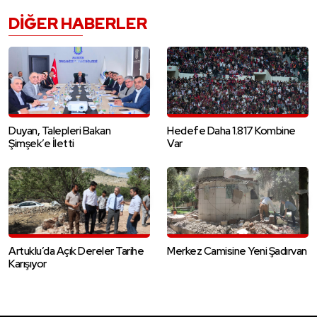
DIĞER HABERLER
Duyan, Talepleri Bakan
Hedefe Daha 1.817 Kombine
Şimşek’e İletti
Var
Artuklu’da Açık Dereler Tarihe
Merkez Camisine Yeni Şadırvan
Karışıyor