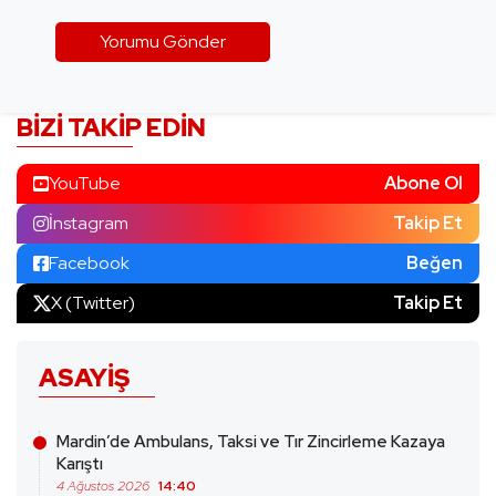
BIZI TAKIP EDIN
YouTube
Abone Ol
İnstagram
Takip Et
Facebook
Beğen
X (Twitter)
Takip Et
ASAYIŞ
Mardin’de Ambulans, Taksi ve Tır Zincirleme Kazaya
Karıştı
4 Ağustos 2026
14:40