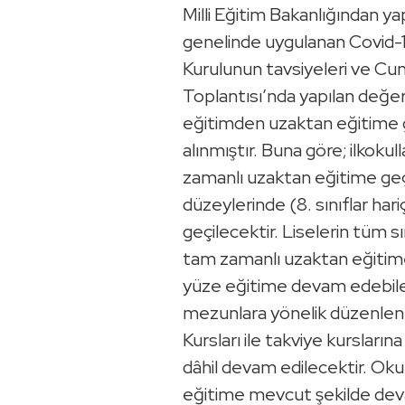
Milli Eğitim Bakanlığından y
genelinde uygulanan Covid-1
Kurulunun tavsiyeleri ve Cu
Toplantısı’nda yapılan değ
eğitimden uzaktan eğitime g
alınmıştır. Buna göre; ilkoku
zamanlı uzaktan eğitime geçi
düzeylerinde (8. sınıflar ha
geçilecektir. Liselerin tüm sı
tam zamanlı uzaktan eğitime g
yüze eğitime devam edebilecek
mezunlara yönelik düzenle
Kursları ile takviye kursları
dâhil devam edilecektir. Oku
eğitime mevcut şekilde deva