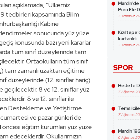
Mardin’de 
apılan açıklamada, “Ülkemiz
Puro Ele G
9 tedbirleri kapsamında Bilim
7 Temmuz 2
mhurbaşkanlığı Kabine
erlendirmeler sonucunda yüz yüze
Kızıltepe’
kurtarıldı
eçiş konusunda bazı yeni kararlar
7 Temmuz 2
llarda tüm sınıf düzeylerinde tam
lecektir. Ortaokulların tüm sınıf
SPOR
riç) tam zamanlı uzaktan eğitime
nıf düzeylerinde (12. sınıflar hariç)
Hedefe Da
eçilecektir. 8 ve 12. sınıflar yüz
7 Ağustos 2
lerdir. 8 ve 12. sınıflar ile
nen Destekleme ve Yetiştirme
Temsilcil
7 Ağustos 2
na cumartesi ve pazar günleri de
l öncesi eğitim kurumları yüz yüze
Mardin 1969
m edeceklerdir. Okullarımızın
6 Ağustos 2