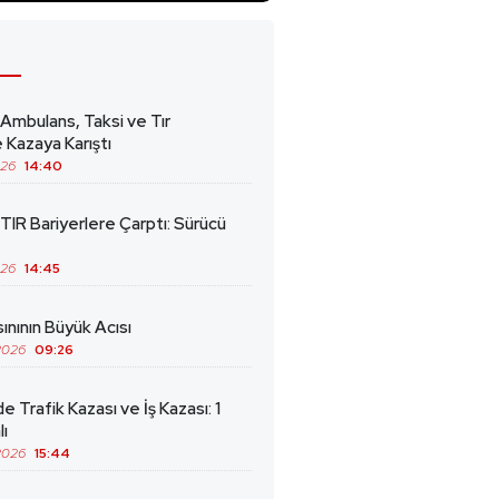
 Ambulans, Taksi ve Tır
 Kazaya Karıştı
026
14:40
TIR Bariyerlere Çarptı: Sürücü
026
14:45
ınının Büyük Acısı
2026
09:26
de Trafik Kazası ve İş Kazası: 1
lı
2026
15:44