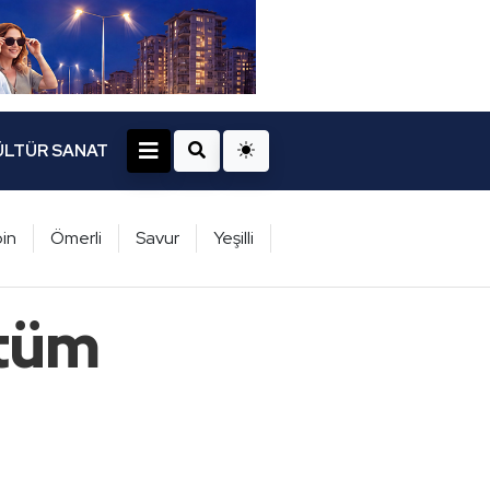
ÜLTÜR SANAT
in
Ömerli
Savur
Yeşilli
 tüm