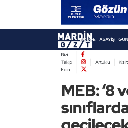
BÖLGE
ASAYIŞ
GÜN
Bizi
Takip
Artuklu
Kızı
Edin:
MEB: ‘8 v
sınıflard
geçilecek