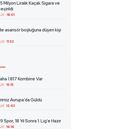
5 Milyon Liralık Kaçak Sigara ve
eçirildi
026
18:01
de asansör boşluğuna düşen kişi
026
11:52
ha 1.817 Kombine Var
026
15:15
erimiz Avrupa’da Güldü
026
12:43
 Spor, 18 Yıl Sonra 1. Lig’e Hazır
026
16:16