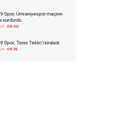
69 Spor, Ümraniyespor maçının
ını sürdürdü
026
09:40
9 Spor, Tonio Teklic’i kiraladı
026
09:36