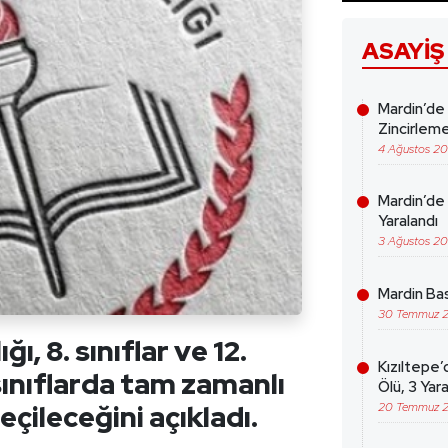
ASAYIŞ
Mardin’de
Zincirleme
4 Ağustos 2
Mardin’de 
Yaralandı
3 Ağustos 2
Mardin Bas
30 Temmuz 
ğı, 8. sınıflar ve 12.
Kızıltepe’
 sınıflarda tam zamanlı
Ölü, 3 Yara
çileceğini açıkladı.
20 Temmuz 