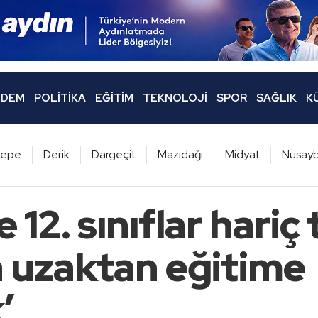
DEM
POLITIKA
EĞITIM
TEKNOLOJI
SPOR
SAĞLIK
K
ltepe
Derik
Dargeçit
Mazıdağı
Midyat
Nusayb
e 12. sınıflar hariç
a uzaktan eğitime
’