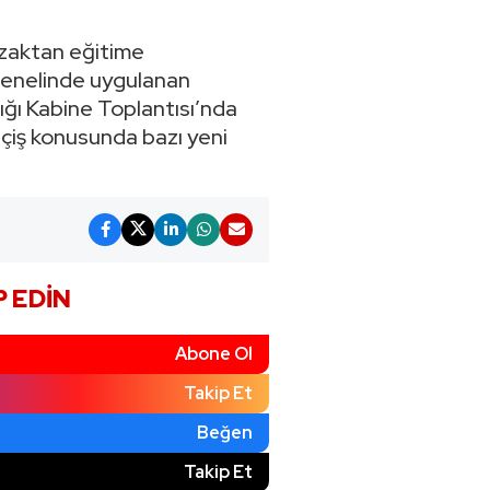
ı uzaktan eğitime
 genelinde uygulanan
ığı Kabine Toplantısı’nda
çiş konusunda bazı yeni
P EDIN
Abone Ol
Takip Et
Beğen
)
Takip Et