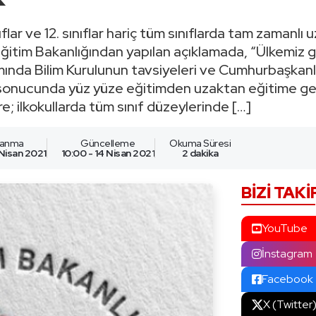
ınıflar ve 12. sınıflar hariç tüm sınıflarda tam zamanl
li Eğitim Bakanlığından yapılan açıklamada, “Ülkemiz
ında Bilim Kurulunun tavsiyeleri ve Cumhurbaşkanl
 sonucunda yüz yüze eğitimden uzaktan eğitime ge
re; ilkokullarda tüm sınıf düzeylerinde […]
lanma
Güncelleme
Okuma Süresi
 Nisan 2021
10:00 - 14 Nisan 2021
2 dakika
BIZI TAKI
YouTube
İnstagram
Facebook
X (Twitter