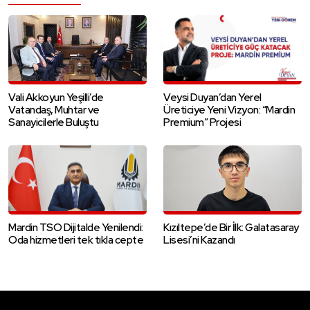
Vali Akkoyun Yeşilli’de
Veysi Duyan’dan Yerel
Vatandaş, Muhtar ve
Üreticiye Yeni Vizyon: “Mardin
Sanayicilerle Buluştu
Premium” Projesi
Mardin TSO Dijitalde Yenilendi:
Kızıltepe’de Bir İlk: Galatasaray
Oda hizmetleri tek tıkla cepte
Lisesi’ni Kazandı