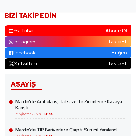
BIZI TAKIP EDIN
YouTube
Abone Ol
İnstagram
Takip Et
Facebook
Beğen
X (Twitter)
Takip Et
ASAYIŞ
Mardin’de Ambulans, Taksi ve Tır Zincirleme Kazaya
Karıştı
4 Ağustos 2026
14:40
Mardin’de TIR Bariyerlere Çarptı: Sürücü Yaralandı