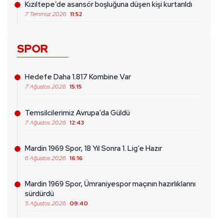
Kızıltepe’de asansör boşluğuna düşen kişi kurtarıldı
7 Temmuz 2026
11:52
SPOR
Hedefe Daha 1.817 Kombine Var
7 Ağustos 2026
15:15
Temsilcilerimiz Avrupa’da Güldü
7 Ağustos 2026
12:43
Mardin 1969 Spor, 18 Yıl Sonra 1. Lig’e Hazır
6 Ağustos 2026
16:16
Mardin 1969 Spor, Ümraniyespor maçının hazırlıklarını
sürdürdü
5 Ağustos 2026
09:40