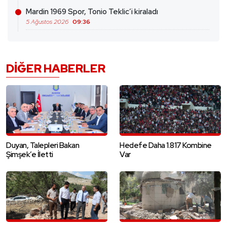
Mardin 1969 Spor, Tonio Teklic’i kiraladı
5 Ağustos 2026
09:36
DIĞER HABERLER
Duyan, Talepleri Bakan
Hedefe Daha 1.817 Kombine
Şimşek’e İletti
Var