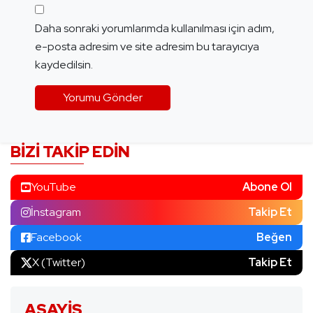
Daha sonraki yorumlarımda kullanılması için adım,
e-posta adresim ve site adresim bu tarayıcıya
kaydedilsin.
BIZI TAKIP EDIN
YouTube
Abone Ol
İnstagram
Takip Et
Facebook
Beğen
X (Twitter)
Takip Et
ASAYIŞ