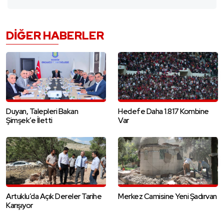
DIĞER HABERLER
Duyan, Talepleri Bakan
Hedefe Daha 1.817 Kombine
Şimşek’e İletti
Var
Artuklu’da Açık Dereler Tarihe
Merkez Camisine Yeni Şadırvan
Karışıyor