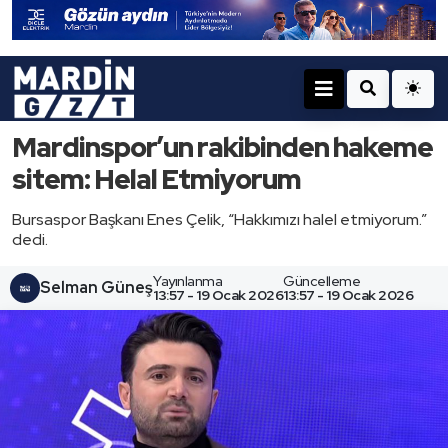
Mardinspor’un rakibinden hakeme
sitem: Helal Etmiyorum
Bursaspor Başkanı Enes Çelik, “Hakkımızı halel etmiyorum.”
dedi.
Yayınlanma
Güncelleme
Selman Güneş
13:57 - 19 Ocak 2026
13:57 - 19 Ocak 2026