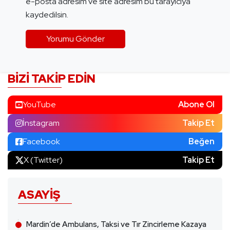
e-posta adresim ve site adresim bu tarayıcıya
kaydedilsin.
BIZI TAKIP EDIN
YouTube
Abone Ol
İnstagram
Takip Et
Facebook
Beğen
X (Twitter)
Takip Et
ASAYIŞ
Mardin’de Ambulans, Taksi ve Tır Zincirleme Kazaya