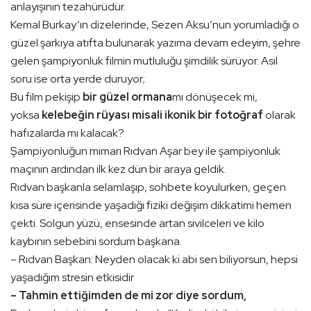
anlayışının tezahürüdür.
Kemal Burkay’ın dizelerinde, Sezen Aksu’nun yorumladığı o
güzel şarkıya atıfta bulunarak yazıma devam edeyim, şehre
gelen şampiyonluk filmin mutluluğu şimdilik sürüyor. Asıl
soru ise orta yerde duruyor;
Bu film pekişip
bir güzel ormana
mı dönüşecek mi,
yoksa
kelebeğin rüyası misali ikonik bir fotoğraf
olarak
hafızalarda mı kalacak?
Şampiyonluğun mimarı Rıdvan Aşar bey ile şampiyonluk
maçının ardından ilk kez dün bir araya geldik.
Rıdvan başkanla selamlaşıp, sohbete koyulurken, geçen
kısa süre içerisinde yaşadığı fiziki değişim dikkatimi hemen
çekti. Solgun yüzü, ensesinde artan sivilceleri ve kilo
kaybının sebebini sordum başkana.
– Rıdvan Başkan: Neyden olacak ki abi sen biliyorsun, hepsi
yaşadığım stresin etkisidir
– Tahmin ettiğimden de mi zor diye sordum,