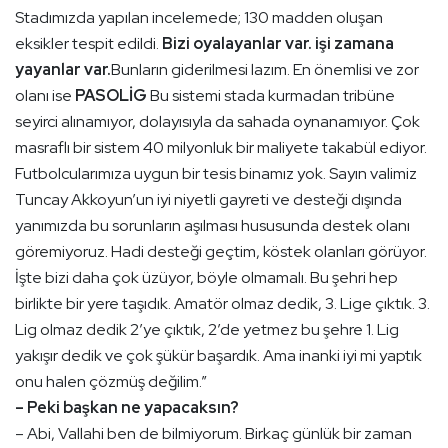
Stadımızda yapılan incelemede; 130 madden oluşan
eksikler tespit edildi.
Bizi oyalayanlar var. işi zamana
yayanlar var.
Bunların giderilmesi lazım. En önemlisi ve zor
olanı ise
PASOLİG
Bu sistemi stada kurmadan tribüne
seyirci alınamıyor, dolayısıyla da sahada oynanamıyor. Çok
masraflı bir sistem 40 milyonluk bir maliyete takabül ediyor.
Futbolcularımıza uygun bir tesis binamız yok. Sayın valimiz
Tuncay Akkoyun’un iyi niyetli gayreti ve desteği dışında
yanımızda bu sorunların aşılması hususunda destek olanı
göremiyoruz. Hadi desteği geçtim, köstek olanları görüyor.
İşte bizi daha çok üzüyor, böyle olmamalı. Bu şehri hep
birlikte bir yere taşıdık. Amatör olmaz dedik, 3. Lige çıktık. 3.
Lig olmaz dedik 2’ye çıktık, 2’de yetmez bu şehre 1. Lig
yakışır dedik ve çok şükür başardık. Ama inanki iyi mi yaptık
onu halen çözmüş değilim.”
– Peki başkan ne yapacaksın?
– Abi, Vallahi ben de bilmiyorum. Birkaç günlük bir zaman