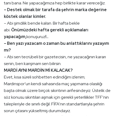
tanı bana. Ne yapacağımıza hep birlikte karar vereceğiz.
– Destek olmak bir tarafa da şehrin marka değerine
köstek olanlar kimler.
– Abi şimdilik bende kalsın. Bir hafta bekle
abi.
Önümüzdeki hafta gerekli açıklamaları
yapacağım,
konuşuruz
!..
– Ben yazı yazacam o zaman bu anlattıklarını yazayım
mı?
– Abi sen tecrübeli bir gazetecisin, ne yazacağının kararı
senin, ben karışmam sen bilirsin.
MARDİ AYNI MARDİN Mİ KALACAK?
Evet, kısa süreli sohbetten edindiğim izlenim;
Mardinspor’un kendi sahasında maç yapmama olasılığı
başta olmak üzere birçok sıkıntının arifesindeyiz. Üstelik de
söz konusu sıkıntıları aşmak için gerekli yeterlilikler TFF’nin
talepleriyle de sınırlı değil. FİFA’nın standartlarıyla şehrin
sorun çıtasını yükseltmiş durumdayız.