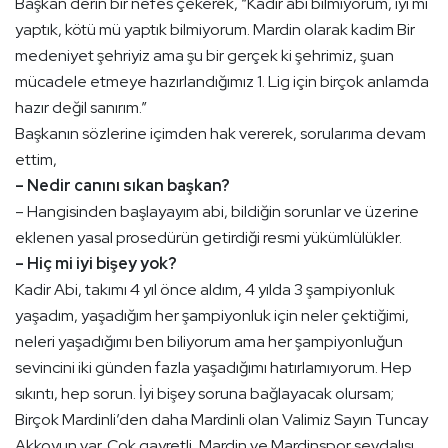
Başkan derin bir nefes çekerek, “Kadir abi bilmiyorum, iyi mi
yaptık, kötü mü yaptık bilmiyorum. Mardin olarak kadim Bir
medeniyet şehriyiz ama şu bir gerçek ki şehrimiz, şuan
mücadele etmeye hazırlandığımız 1. Lig için birçok anlamda
hazır değil sanırım.”
Başkanın sözlerine içimden hak vererek, sorularıma devam
ettim,
– Nedir canını sıkan başkan?
– Hangisinden başlayayım abi, bildiğin sorunlar ve üzerine
eklenen yasal prosedürün getirdiği resmi yükümlülükler.
– Hiç mi iyi bişey yok?
Kadir Abi, takımı 4 yıl önce aldım, 4 yılda 3 şampiyonluk
yaşadım, yaşadığım her şampiyonluk için neler çektiğimi,
neleri yaşadığımı ben biliyorum ama her şampiyonluğun
sevincini iki günden fazla yaşadığımı hatırlamıyorum. Hep
sıkıntı, hep sorun. İyi bişey soruna bağlayacak olursam;
Birçok Mardinli’den daha Mardinli olan Valimiz Sayın Tuncay
Akkoyun var. Çok gayretli, Mardin ve Mardinspor sevdalısı