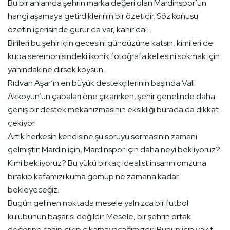
Bu bir anlamda şehrin marka değeri olan Mardinspor’un
hangi aşamaya getirdiklerinin bir özetidir. Söz konusu
özetin içerisinde gurur da var, kahır da!…
Birileri bu şehir için gecesini gündüzüne katsın, kimileri de
kupa seremonisindeki ikonik fotoğrafa kellesini sokmak için
yanındakine dirsek koysun.
Rıdvan Aşar’ın en büyük destekçilerinin başında Vali
Akkoyun’un çabaları öne çıkarırken, şehir genelinde daha
geniş bir destek mekanizmasının eksikliği burada da dikkat
çekiyor.
Artık herkesin kendisine şu soruyu sormasının zamanı
gelmiştir: Mardin için, Mardinspor için daha neyi bekliyoruz?
Kimi bekliyoruz? Bu yükü birkaç idealist insanın omzuna
bırakıp kafamızı kuma gömüp ne zamana kadar
bekleyeceğiz.
Bugün gelinen noktada mesele yalnızca bir futbol
kulübünün başarısı değildir. Mesele, bir şehrin ortak
değerine sahip çıkıp çıkamayacağımızdır. Bunun için vakit