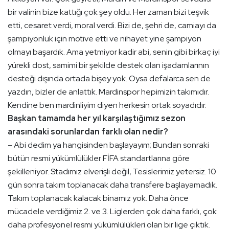
bir valinin bize kattığı çok şey oldu. Her zaman bizi teşvik
etti, cesaret verdi, moral verdi. Bizi de, şehri de, camiayı da
şampiyonluk için motive etti ve nihayet yine şampiyon
olmayı başardık. Ama yetmiyor kadir abi, senin gibi birkaç iyi
yürekli dost, samimi bir şekilde destek olan işadamlarının
desteği dışında ortada bişey yok. Oysa defalarca sen de
yazdın, bizler de anlattık. Mardinspor hepimizin takımıdır.
Kendine ben mardinliyim diyen herkesin ortak soyadıdır.
Başkan tamamda her yıl karşılaştığımız sezon
arasındaki sorunlardan farklı olan nedir?
– Abi dedim ya hangisinden başlayayım; Bundan sonraki
bütün resmi yükümlülükler FİFA standartlarına göre
şekilleniyor. Stadımız elverişli değil, Tesislerimiz yetersiz. 10
gün sonra takım toplanacak daha transfere başlayamadık.
Takım toplanacak kalacak binamız yok. Daha önce
mücadele verdiğimiz 2. ve 3. Liglerden çok daha farklı, çok
daha profesyonel resmi yükümlülükleri olan bir lige çıktık.