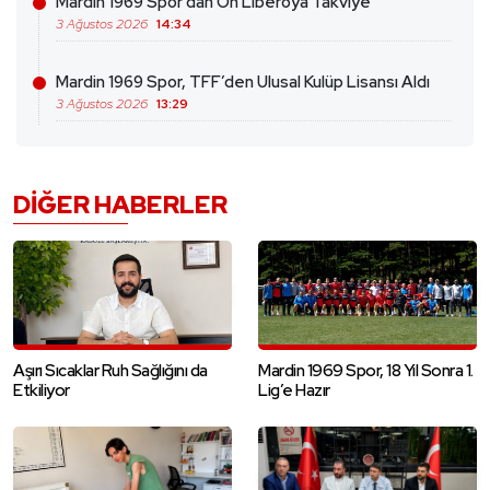
Mardin 1969 Spor’dan Ön Liberoya Takviye
3 Ağustos 2026
14:34
Mardin 1969 Spor, TFF’den Ulusal Kulüp Lisansı Aldı
3 Ağustos 2026
13:29
DIĞER HABERLER
Aşırı Sıcaklar Ruh Sağlığını da
Mardin 1969 Spor, 18 Yıl Sonra 1.
Etkiliyor
Lig’e Hazır