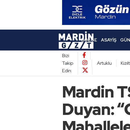
BÖLGE
ASAYIŞ
GÜN
Bizi
Takip
Artuklu
Kızı
Edin:
Mardin T
Duyan: “
Mahallel