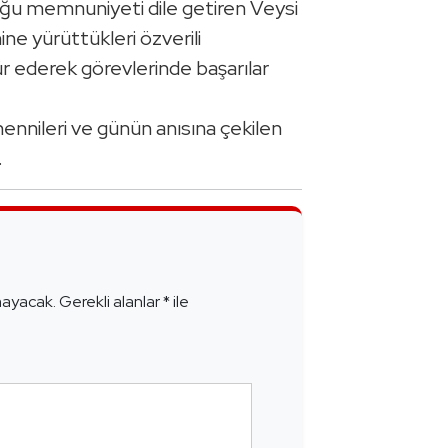
ğu memnuniyeti dile getiren Veysi
e yürüttükleri özverili
r ederek görevlerinde başarılar
temennileri ve günün anısına çekilen
.
e
mayacak.
Gerekli alanlar
*
ile