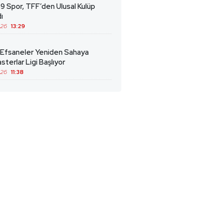
9 Spor, TFF’den Ulusal Kulüp
ı
026
13:29
 Efsaneler Yeniden Sahaya
sterlar Ligi Başlıyor
026
11:38