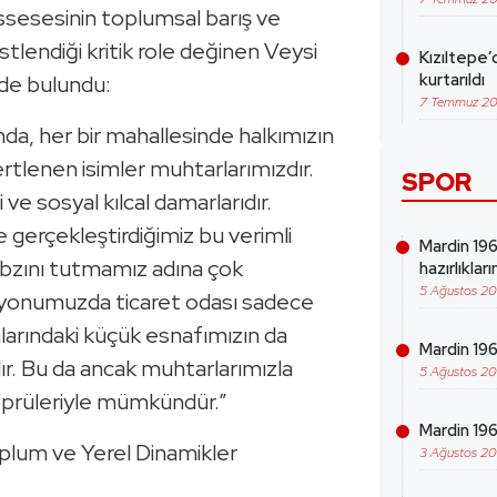
esesinin toplumsal barış ve
üstlendiği kritik role değinen Veysi
Kızıltepe’
kurtarıldı
de bulundu:
7 Temmuz 2
nda, her bir mahallesinde halkımızın
ertlenen isimler muhtarlarımızdır.
SPOR
 ve sosyal kılcal damarlarıdır.
gerçekleştirdiğimiz bu verimli
Mardin 19
bzını tutmamız adına çok
hazırlıklar
5 Ağustos 2
izyonumuzda ticaret odası sadece
alarındaki küçük esnafımızın da
Mardin 196
. Bu da ancak muhtarlarımızla
5 Ağustos 2
öprüleriyle mümkündür.”
Mardin 19
oplum ve Yerel Dinamikler
3 Ağustos 2