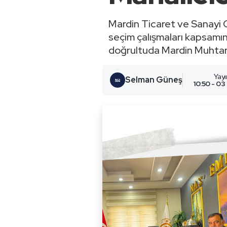
Mardin Ticaret ve Sanayi
seçim çalışmaları kapsamı
doğrultuda Mardin Muhtarl
Yay
Selman Güneş
10:50 - 03