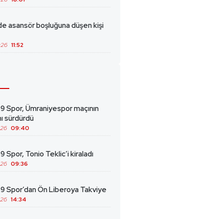
de asansör boşluğuna düşen kişi
026
11:52
69 Spor, Ümraniyespor maçının
ını sürdürdü
026
09:40
9 Spor, Tonio Teklic’i kiraladı
026
09:36
69 Spor’dan Ön Liberoya Takviye
026
14:34