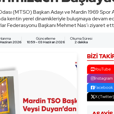
 Odası (MTSO) Başkan Adayı ve Mardin 1969 Spor 
nda kentin yerel dinamikleriyle buluşmaya devam ed
ar Federasyonu Başkanı Mehmet Nas’ı ziyaret etti
ınlanma
Güncelleme
Okuma Süresi
 Haziran 2026
10:59 - 03 Haziran 2026
2 dakika
BIZI TAKI
YouTube
İnstagram
Facebook
X (Twitter
ASAYIŞ