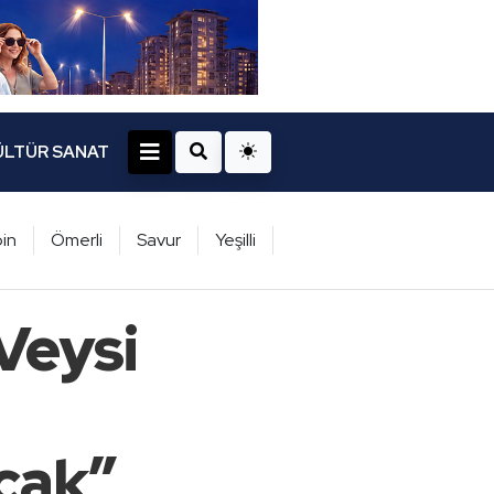
ÜLTÜR SANAT
in
Ömerli
Savur
Yeşilli
Veysi
cak”