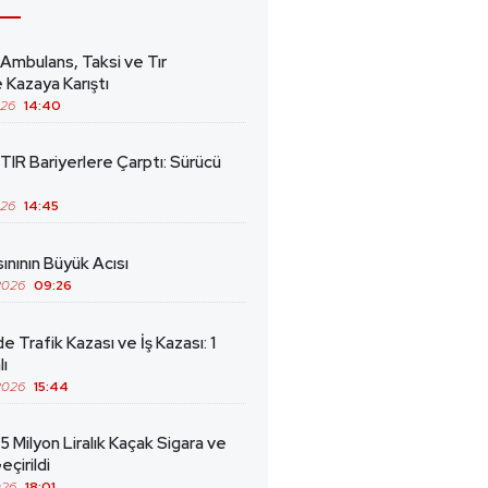
 Ambulans, Taksi ve Tır
 Kazaya Karıştı
026
14:40
TIR Bariyerlere Çarptı: Sürücü
026
14:45
ınının Büyük Acısı
2026
09:26
de Trafik Kazası ve İş Kazası: 1
lı
2026
15:44
5 Milyon Liralık Kaçak Sigara ve
eçirildi
026
18:01