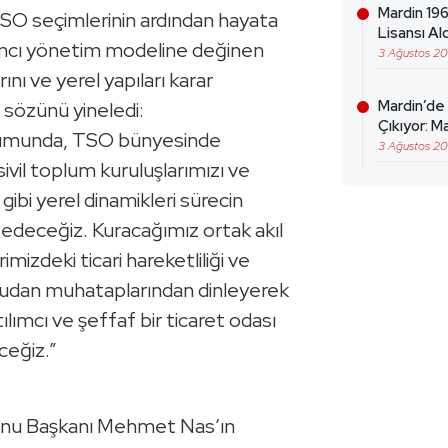
Mardin 196
TSO seçimlerinin ardından hayata
Lisansı Ald
ılımcı yönetim modeline değinen
3 Ağustos 2
ını ve yerel yapıları karar
Mardin’de
sözünü yineledi:
Çıkıyor: Ma
rumunda, TSO bünyesinde
3 Ağustos 2
ivil toplum kuruluşlarımızı ve
bi yerel dinamikleri sürecin
l edeceğiz. Kuracağımız ortak akıl
mizdeki ticari hareketliliği ve
rudan muhataplarından dinleyerek
ımcı ve şeffaf bir ticaret odası
ceğiz.”
onu Başkanı Mehmet Nas’ın