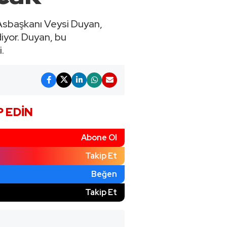
Asbaşkanı Veysi Duyan,
iyor. Duyan, bu
.
P EDIN
Abone Ol
Takip Et
Beğen
)
Takip Et