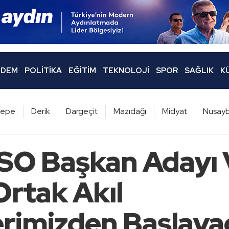
DEM
POLITIKA
EĞITIM
TEKNOLOJI
SPOR
SAĞLIK
K
ltepe
Derik
Dargeçit
Mazıdağı
Midyat
Nusayb
SO Başkan Adayı 
Ortak Akıl
erimizden Başlaya