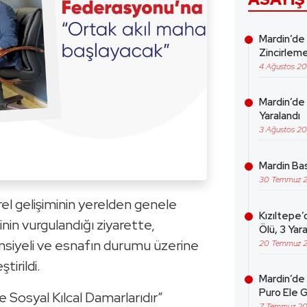
Mardin’de
Zincirleme
4 Ağustos 2
Mardin’de 
Yaralandı
3 Ağustos 2
Mardin Bas
30 Temmuz 
ürel gelişiminin yerelden genele
Kızıltepe’
nin vurgulandığı ziyarette,
Ölü, 3 Yara
siyeli ve esnafın durumu üzerine
20 Temmuz 
tirildi.
Mardin’de 
Puro Ele G
e Sosyal Kılcal Damarlarıdır”
7 Temmuz 2