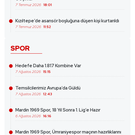
7 Temmuz 2026
18:01
Kızıltepe’de asansör boşluğuna düşen kişi kurtarıldı
7 Temmuz 2026
11:52
SPOR
Hedefe Daha 1.817 Kombine Var
7 Ağustos 2026
15:15
Temsilcilerimiz Avrupa’da Güldü
7 Ağustos 2026
12:43
Mardin 1969 Spor, 18 Yıl Sonra 1. Lig’e Hazır
6 Ağustos 2026
16:16
Mardin 1969 Spor, Ümraniyespor maçının hazırlıklarını