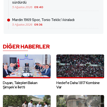
sürdürdü
5 Ağustos 2026
09:40
Mardin 1969 Spor, Tonio Teklic’i kiraladı
5 Ağustos 2026
09:36
DIĞER HABERLER
Duyan, Talepleri Bakan
Hedefe Daha 1.817 Kombine
Şimşek’e İletti
Var