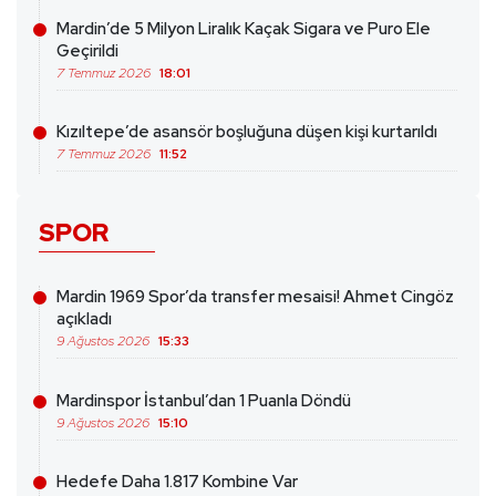
Mardin’de 5 Milyon Liralık Kaçak Sigara ve Puro Ele
Geçirildi
7 Temmuz 2026
18:01
Kızıltepe’de asansör boşluğuna düşen kişi kurtarıldı
7 Temmuz 2026
11:52
SPOR
Mardin 1969 Spor’da transfer mesaisi! Ahmet Cingöz
açıkladı
9 Ağustos 2026
15:33
Mardinspor İstanbul’dan 1 Puanla Döndü
9 Ağustos 2026
15:10
Hedefe Daha 1.817 Kombine Var