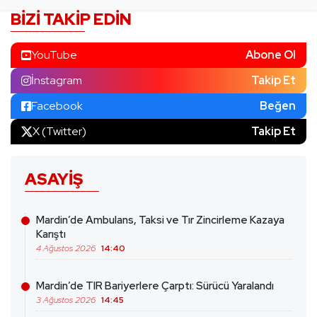
BIZI TAKIP EDIN
YouTube
Abone Ol
İnstagram
Takip Et
Facebook
Beğen
X (Twitter)
Takip Et
ASAYIŞ
Mardin’de Ambulans, Taksi ve Tır Zincirleme Kazaya
Karıştı
4 Ağustos 2026
14:40
Mardin’de TIR Bariyerlere Çarptı: Sürücü Yaralandı
3 Ağustos 2026
14:45