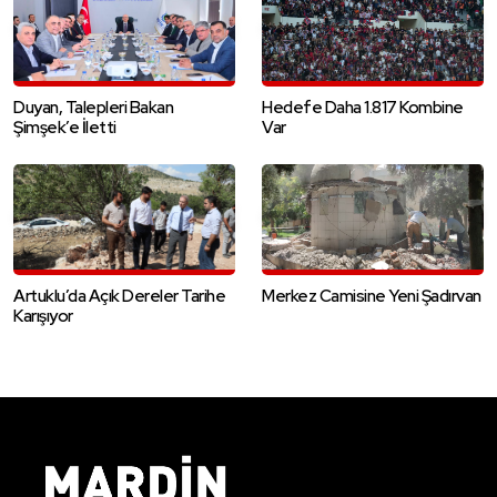
Duyan, Talepleri Bakan
Hedefe Daha 1.817 Kombine
Şimşek’e İletti
Var
Artuklu’da Açık Dereler Tarihe
Merkez Camisine Yeni Şadırvan
Karışıyor