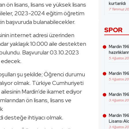
kurtarıldı
 ön lisans, lisans ve yüksek lisans
7 Temmuz 2
i aileler, 2023-2024 eğitim öğretim
n başvuruda bulanabilecekler.
SPOR
inin internet adresi üzerinden
adar yaklaşık 10.000 aile destekten
Mardin 19
 bulundu. Başvurular 03.10.2023
hazırlıklar
5 Ağustos 2
m edecek.
şulları şu şekilde; Öğrenci durumu
Mardin 196
5 Ağustos 2
alıyor olmak. Türkiye Cumhuriyeti
ailesinin Mardin’de ikamet ediyor
Mardin 19
larından ön lisans, lisans ve
3 Ağustos 2
ak
Mardin 196
i desteğe ihtiyacı olmak.
Lisansı Ald
3 Ağustos 2