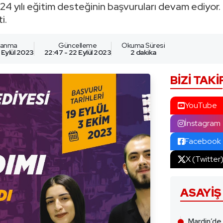
4 yılı eğitim desteğinin başvuruları devam ediyor. 
i.
nlanma
Güncelleme
Okuma Süresi
 Eylül 2023
22:47 - 22 Eylül 2023
2 dakika
BIZI TAKI
YouTube
İnstagram
Facebook
X (Twitter
ASAYIŞ
Mardin’de