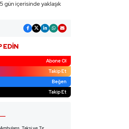
5 gün içerisinde yaklaşık
P EDIN
Abone Ol
Takip Et
Beğen
)
Takip Et
 Ambulans, Taksi ve Tır