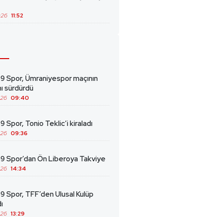
026
11:52
69 Spor, Ümraniyespor maçının
ını sürdürdü
026
09:40
9 Spor, Tonio Teklic’i kiraladı
026
09:36
69 Spor’dan Ön Liberoya Takviye
026
14:34
9 Spor, TFF’den Ulusal Kulüp
ı
026
13:29