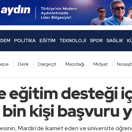
DEM
POLITIKA
EĞITIM
TEKNOLOJI
SPOR
SAĞLIK
K
ltepe
Derik
Dargeçit
Mazıdağı
Midyat
Nusayb
 eğitim desteği içi
bin kişi başvuru y
sinin, Mardin’de ikamet eden ve üniversite öğrenci