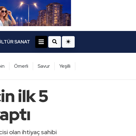
ÜLTÜR SANAT
in
Ömerli
Savur
Yeşilli
n ilk 5
aptı
si olan ihtiyaç sahibi