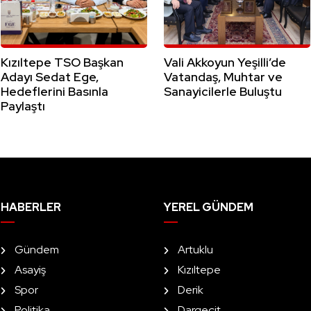
Kızıltepe TSO Başkan
Vali Akkoyun Yeşilli’de
Adayı Sedat Ege,
Vatandaş, Muhtar ve
Hedeflerini Basınla
Sanayicilerle Buluştu
Paylaştı
HABERLER
YEREL GÜNDEM
Gündem
Artuklu
Asayiş
Kızıltepe
Spor
Derik
Politika
Dargeçit