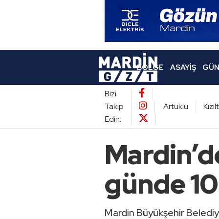
BÖLGE
ASAYIŞ
GÜN
Bizi
Takip
Artuklu
Kızı
Edin:
Mardin’de
günde 10 
Mardin Büyükşehir Belediye