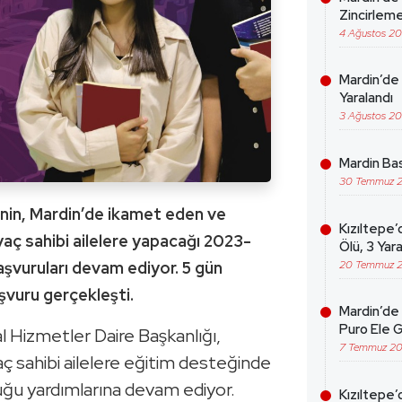
Zincirleme
4 Ağustos 2
Mardin’de 
Yaralandı
3 Ağustos 2
Mardin Bas
30 Temmuz 
nin, Mardin’de ikamet eden ve
Kızıltepe’
iyaç sahibi ailelere yapacağı 2023-
Ölü, 3 Yara
20 Temmuz 
aşvuruları devam ediyor. 5 gün
şvuru gerçekleşti.
Mardin’de 
Puro Ele G
 Hizmetler Daire Başkanlığı,
7 Temmuz 2
ç sahibi ailelere eğitim desteğinde
uğu yardımlarına devam ediyor.
Kızıltepe’