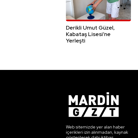
Derikli Umut Güzel,
Kabataş Lisesi’ne
Yerleşti
Web sitemizde yer alan haber
içerikleri izin alınmadan, kaynak
gösterilerek dahi iktibas