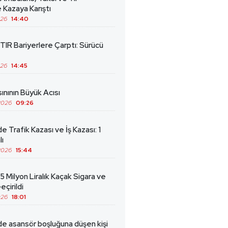
 Kazaya Karıştı
026
14:40
TIR Bariyerlere Çarptı: Sürücü
026
14:45
ınının Büyük Acısı
2026
09:26
de Trafik Kazası ve İş Kazası: 1
lı
2026
15:44
5 Milyon Liralık Kaçak Sigara ve
eçirildi
026
18:01
de asansör boşluğuna düşen kişi