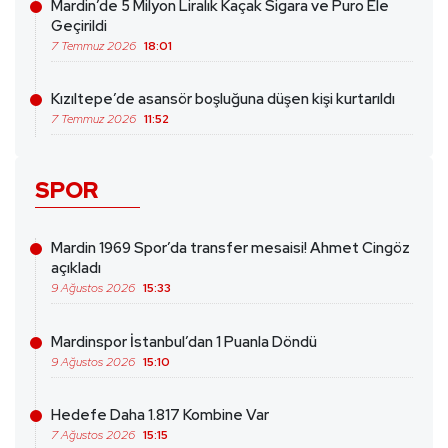
Mardin’de 5 Milyon Liralık Kaçak Sigara ve Puro Ele
Geçirildi
7 Temmuz 2026
18:01
Kızıltepe’de asansör boşluğuna düşen kişi kurtarıldı
7 Temmuz 2026
11:52
SPOR
Mardin 1969 Spor’da transfer mesaisi! Ahmet Cingöz
açıkladı
9 Ağustos 2026
15:33
Mardinspor İstanbul’dan 1 Puanla Döndü
9 Ağustos 2026
15:10
Hedefe Daha 1.817 Kombine Var
7 Ağustos 2026
15:15