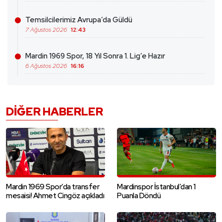
Temsilcilerimiz Avrupa’da Güldü
7 Ağustos 2026
12:43
Mardin 1969 Spor, 18 Yıl Sonra 1. Lig’e Hazır
6 Ağustos 2026
16:16
DIĞER HABERLER
Mardin 1969 Spor’da transfer
Mardinspor İstanbul’dan 1
mesaisi! Ahmet Cingöz açıkladı
Puanla Döndü