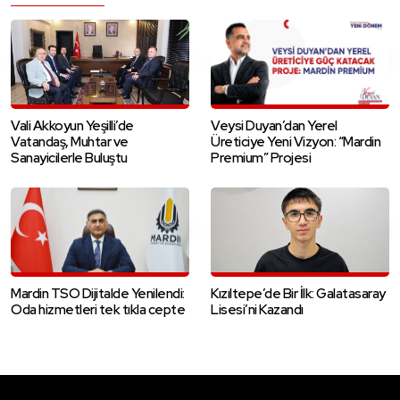
Vali Akkoyun Yeşilli’de
Veysi Duyan’dan Yerel
Vatandaş, Muhtar ve
Üreticiye Yeni Vizyon: “Mardin
Sanayicilerle Buluştu
Premium” Projesi
Mardin TSO Dijitalde Yenilendi:
Kızıltepe’de Bir İlk: Galatasaray
Oda hizmetleri tek tıkla cepte
Lisesi’ni Kazandı