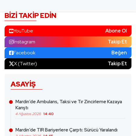
BIZI TAKIP EDIN
YouTube
Abone Ol
İnstagram
Takip Et
Facebook
Beğen
X (Twitter)
Takip Et
ASAYIŞ
Mardin’de Ambulans, Taksi ve Tır Zincirleme Kazaya
Karıştı
4 Ağustos 2026
14:40
Mardin’de TIR Bariyerlere Çarptı: Sürücü Yaralandı