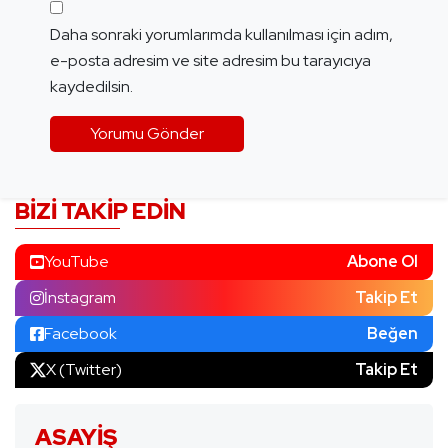
Daha sonraki yorumlarımda kullanılması için adım,
e-posta adresim ve site adresim bu tarayıcıya
kaydedilsin.
BIZI TAKIP EDIN
YouTube
Abone Ol
İnstagram
Takip Et
Facebook
Beğen
X (Twitter)
Takip Et
ASAYIŞ