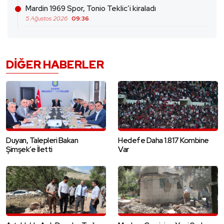
Mardin 1969 Spor, Tonio Teklic’i kiraladı
5 Ağustos 2026
09:36
DIĞER HABERLER
Duyan, Talepleri Bakan
Hedefe Daha 1.817 Kombine
Şimşek’e İletti
Var