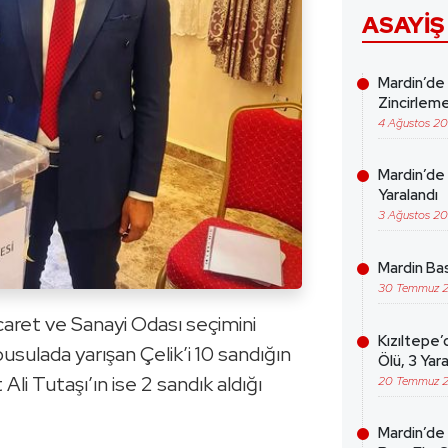
ASAYIŞ
Mardin’de
Zincirleme
4 Ağustos 2
Mardin’de 
Yaralandı
3 Ağustos 2
Mardin Bas
30 Temmuz 
icaret ve Sanayi Odası seçimini
Kızıltepe’
pusulada yarışan Çelik’i 10 sandığın
Ölü, 3 Yara
 Ali Tutaşı’ın ise 2 sandık aldığı
20 Temmuz 
Mardin’de 