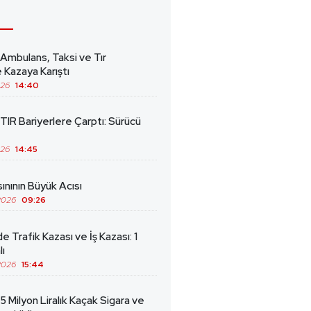
 Ambulans, Taksi ve Tır
 Kazaya Karıştı
026
14:40
TIR Bariyerlere Çarptı: Sürücü
026
14:45
ınının Büyük Acısı
2026
09:26
de Trafik Kazası ve İş Kazası: 1
lı
2026
15:44
5 Milyon Liralık Kaçak Sigara ve