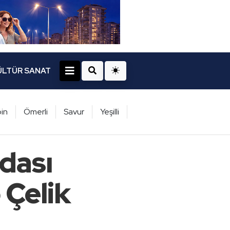
ÜLTÜR SANAT
in
Ömerli
Savur
Yeşilli
dası
 Çelik