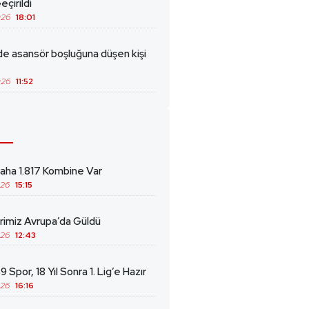
eçirildi
026
18:01
de asansör boşluğuna düşen kişi
026
11:52
ha 1.817 Kombine Var
026
15:15
erimiz Avrupa’da Güldü
026
12:43
 Spor, 18 Yıl Sonra 1. Lig’e Hazır
026
16:16