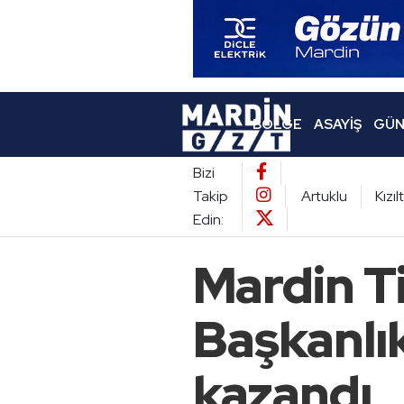
BÖLGE
ASAYIŞ
GÜN
Bizi
Takip
Artuklu
Kızı
Edin:
Mardin T
Başkanlık
kazandı