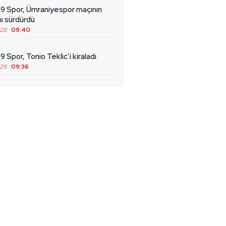
69 Spor, Ümraniyespor maçının
ını sürdürdü
026
09:40
9 Spor, Tonio Teklic’i kiraladı
026
09:36