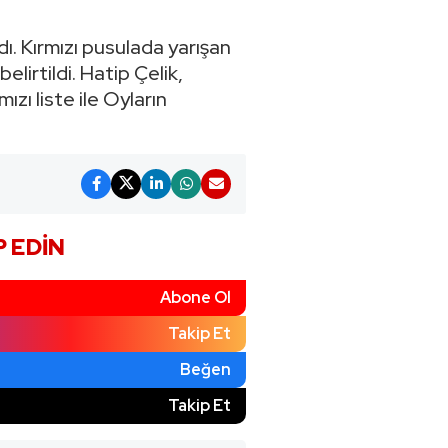
ı. Kırmızı pusulada yarışan
belirtildi. Hatip Çelik,
zı liste ile Oyların
P EDIN
Abone Ol
Takip Et
Beğen
)
Takip Et