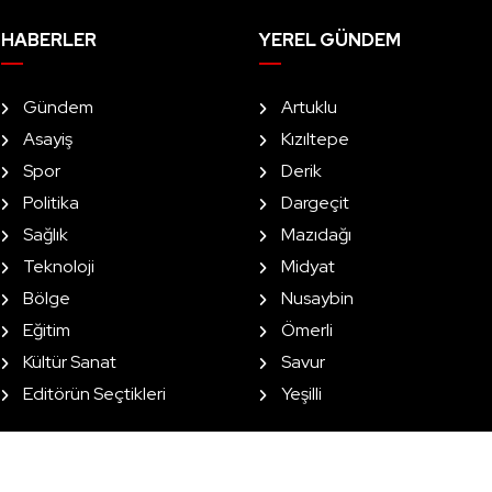
HABERLER
YEREL GÜNDEM
Gündem
Artuklu
Asayiş
Kızıltepe
Spor
Derik
Politika
Dargeçit
Sağlık
Mazıdağı
Teknoloji
Midyat
Bölge
Nusaybin
Eğitim
Ömerli
Kültür Sanat
Savur
Editörün Seçtikleri
Yeşilli