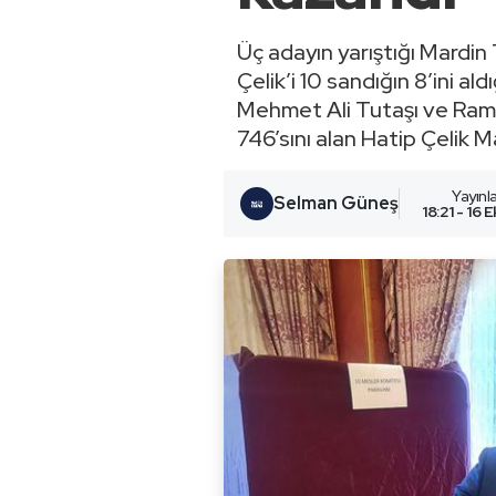
Üç adayın yarıştığı Mardin
Çelik’i 10 sandığın 8’ini ald
Mehmet Ali Tutaşı ve Ramaza
746’sını alan Hatip Çelik 
Yayın
Selman Güneş
18:21 - 16