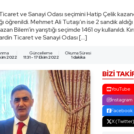
 Ticaret ve Sanayi Odası seçimini Hatip Çelik kazand
ığı öğrenildi. Mehmet Ali Tutaşı’ın ise 2 sandık aldığı 
n Bilem’in yarıştığı seçimde 1461 oy kullanıldı. Kırmı
Mardin Ticaret ve Sanayi Odası […]
lanma
Güncelleme
Okuma Süresi
 Ekim 2022
11:31 - 17 Ekim 2022
1 dakika
BIZI TAKI
YouTube
İnstagram
Facebook
X (Twitter