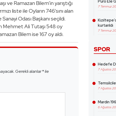
Puro Ele G
şı ve Ramazan Bilem’in yarıştığı
7 Temmuz 2
mızı liste ile Oyların 746’sını alan
 Sanayi Odası Başkanı seçildi.
Kızıltepe’
kurtarıldı
lan Mehmet Ali Tutaşı 548 oy
7 Temmuz 2
 Ramazan Bilem ise 167 oy aldı.
SPOR
e
Hedefe Da
7 Ağustos 2
mayacak.
Gerekli alanlar
*
ile
Temsilcil
7 Ağustos 2
Mardin 1969
6 Ağustos 2