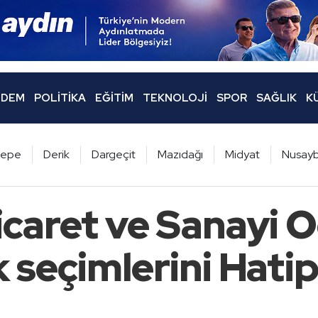
DEM
POLITIKA
EĞITIM
TEKNOLOJI
SPOR
SAĞLIK
K
ltepe
Derik
Dargeçit
Mazıdağı
Midyat
Nusayb
icaret ve Sanayi O
 seçimlerini Hatip