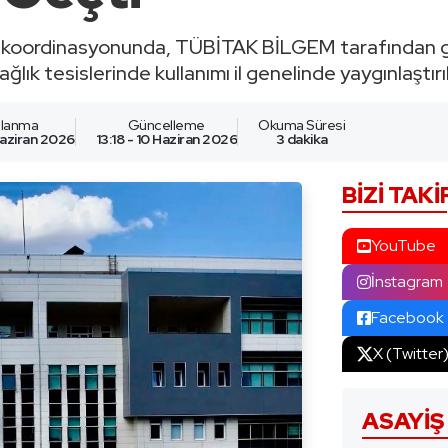
 koordinasyonunda, TÜBİTAK BİLGEM tarafından geliş
ğlık tesislerinde kullanımı il genelinde yaygınlaştırıl
nlanma
Güncelleme
Okuma Süresi
 Haziran 2026
13:18 - 10 Haziran 2026
3 dakika
BIZI TAKI
YouTube
İnstagram
Facebook
X (Twitter
ASAYIŞ