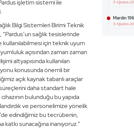
rdus işletim sistemi ile
5 Ağustos 2
.
Mardin 196
ğlık Bilgi Sistemleri Birimi Teknik
5 Ağustos 2
 “Pardus’un sağlık tesislerinde
e kullanılabilmesi için teknik uyum
 Uyumluluk açısından zaman zaman
lişimi altyapısında kullanılan
asyonu konusunda önemli bir
iğimiz açık kaynak tabanlı araçlar
üreçlerini daha standart hale
s cihazının bulunduğu bu yapıda
zlandırdık ve personelimize yönelik
’de edindiğimiz bu tecrübenin,
na katkı sunacağına inanıyoruz.”