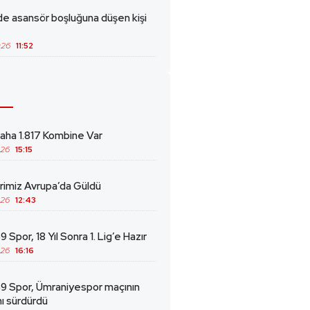
de asansör boşluğuna düşen kişi
026
11:52
ha 1.817 Kombine Var
026
15:15
erimiz Avrupa’da Güldü
026
12:43
 Spor, 18 Yıl Sonra 1. Lig’e Hazır
026
16:16
69 Spor, Ümraniyespor maçının
ını sürdürdü