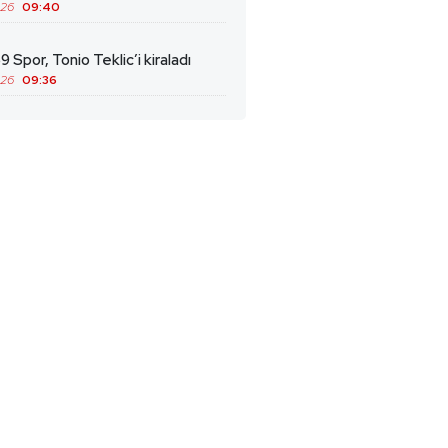
026
09:40
9 Spor, Tonio Teklic’i kiraladı
026
09:36