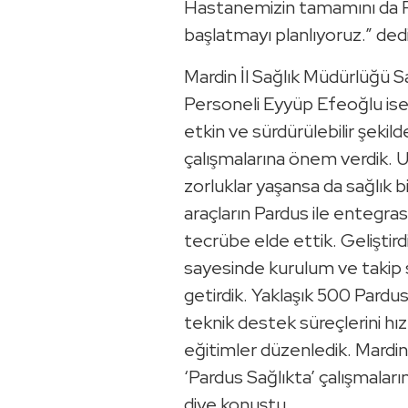
Hastanemizin tamamını da Pa
başlatmayı planlıyoruz.” dedi
Mardin İl Sağlık Müdürlüğü Sa
Personeli Eyyüp Efeoğlu ise,
etkin ve sürdürülebilir şekild
çalışmalarına önem verdik.
zorluklar yaşansa da sağlık bi
araçların Pardus ile entegr
tecrübe elde ettik. Geliştird
sayesinde kurulum ve takip s
getirdik. Yaklaşık 500 Pardu
teknik destek süreçlerini hı
eğitimler düzenledik. Mardin
‘Pardus Sağlıkta’ çalışmaları
diye konuştu.