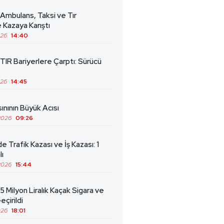
 Ambulans, Taksi ve Tır
 Kazaya Karıştı
026
14:40
TIR Bariyerlere Çarptı: Sürücü
026
14:45
ınının Büyük Acısı
2026
09:26
de Trafik Kazası ve İş Kazası: 1
lı
2026
15:44
5 Milyon Liralık Kaçak Sigara ve
eçirildi
026
18:01