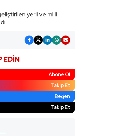
tirilen yerli ve milli
dı.
P EDIN
Abone Ol
Takip Et
Beğen
)
Takip Et