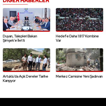
DIĞER HABERLER
Duyan, Talepleri Bakan
Hedefe Daha 1.817 Kombine
Şimşek’e İletti
Var
Artuklu’da Açık Dereler Tarihe
Merkez Camisine Yeni Şadırvan
Karışıyor