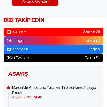
BIZI TAKIP EDIN
YouTube
Abone Ol
İnstagram
Takip Et
Facebook
Beğen
X (Twitter)
Takip Et
ASAYIŞ
Mardin’de Ambulans, Taksi ve Tır Zincirleme Kazaya
Karıştı
4 Ağustos 2026
14:40