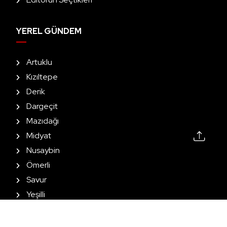
YEREL GÜNDEM
Artuklu
Kızıltepe
Derik
Dargeçit
Mazıdağı
Midyat
Nusaybin
Ömerli
Savur
Yeşilli
2026 All Rights Reserved