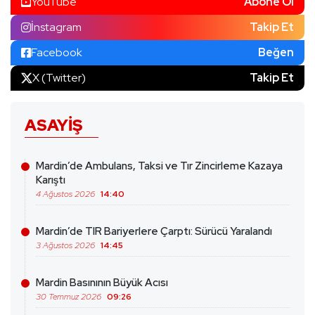
YouTube
Abone Ol
İnstagram
Takip Et
Facebook
Beğen
X (Twitter)
Takip Et
ASAYIŞ
Mardin’de Ambulans, Taksi ve Tır Zincirleme Kazaya
Karıştı
4 Ağustos 2026
14:40
Mardin’de TIR Bariyerlere Çarptı: Sürücü Yaralandı
3 Ağustos 2026
14:45
Mardin Basınının Büyük Acısı
30 Temmuz 2026
09:26