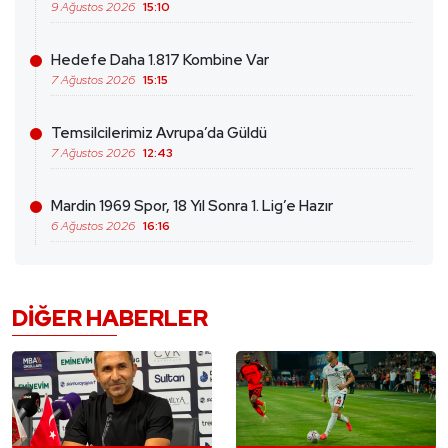
9 Ağustos 2026
15:10
Hedefe Daha 1.817 Kombine Var
7 Ağustos 2026
15:15
Temsilcilerimiz Avrupa’da Güldü
7 Ağustos 2026
12:43
Mardin 1969 Spor, 18 Yıl Sonra 1. Lig’e Hazır
6 Ağustos 2026
16:16
DIĞER HABERLER