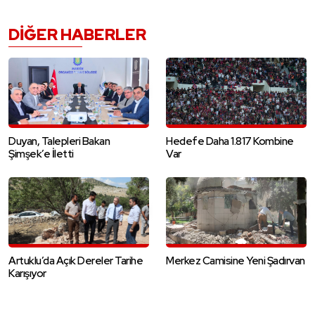
DIĞER HABERLER
Duyan, Talepleri Bakan
Hedefe Daha 1.817 Kombine
Şimşek’e İletti
Var
Artuklu’da Açık Dereler Tarihe
Merkez Camisine Yeni Şadırvan
Karışıyor