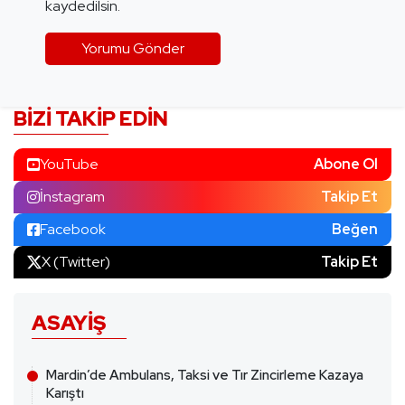
kaydedilsin.
BIZI TAKIP EDIN
YouTube
Abone Ol
İnstagram
Takip Et
Facebook
Beğen
X (Twitter)
Takip Et
ASAYIŞ
Mardin’de Ambulans, Taksi ve Tır Zincirleme Kazaya
Karıştı