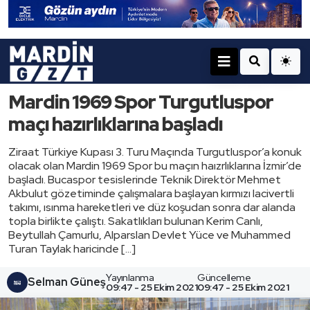
Mardin 1969 Spor Turgutluspor
maçı hazırlıklarına başladı
Ziraat Türkiye Kupası 3. Turu Maçında Turgutluspor’a konuk
olacak olan Mardin 1969 Spor bu maçın haızrlıklarına İzmir’de
başladı. Bucaspor tesislerinde Teknik Direktör Mehmet
Akbulut gözetiminde çalışmalara başlayan kırmızı lacivertli
takımı, ısınma hareketleri ve düz koşudan sonra dar alanda
topla birlikte çalıştı. Sakatlıkları bulunan Kerim Canlı,
Beytullah Çamurlu, Alparslan Devlet Yüce ve Muhammed
Turan Taylak haricinde […]
Yayınlanma
Güncelleme
Selman Güneş
09:47 - 25 Ekim 2021
09:47 - 25 Ekim 2021