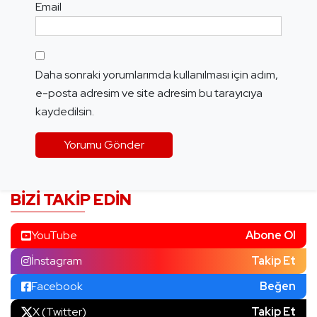
Email
Daha sonraki yorumlarımda kullanılması için adım,
e-posta adresim ve site adresim bu tarayıcıya
kaydedilsin.
BIZI TAKIP EDIN
YouTube
Abone Ol
İnstagram
Takip Et
Facebook
Beğen
X (Twitter)
Takip Et