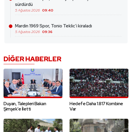
sürdürdü
5 Ağustos 2026
09:40
Mardin 1969 Spor, Tonio Teklic’i kiraladı
5 Ağustos 2026
09:36
DIĞER HABERLER
Duyan, Talepleri Bakan
Hedefe Daha 1.817 Kombine
Şimşek’e İletti
Var