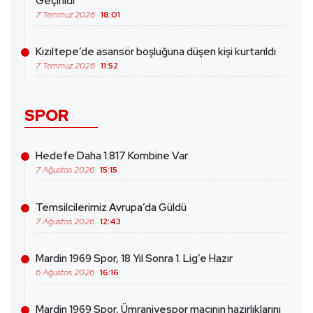
Geçirildi
7 Temmuz 2026
18:01
Kızıltepe’de asansör boşluğuna düşen kişi kurtarıldı
7 Temmuz 2026
11:52
SPOR
Hedefe Daha 1.817 Kombine Var
7 Ağustos 2026
15:15
Temsilcilerimiz Avrupa’da Güldü
7 Ağustos 2026
12:43
Mardin 1969 Spor, 18 Yıl Sonra 1. Lig’e Hazır
6 Ağustos 2026
16:16
Mardin 1969 Spor, Ümraniyespor maçının hazırlıklarını