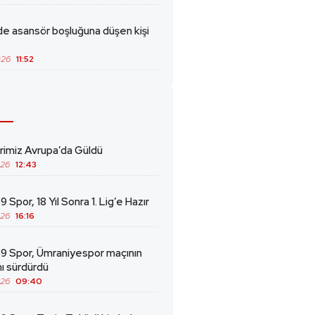
de asansör boşluğuna düşen kişi
026
11:52
erimiz Avrupa’da Güldü
026
12:43
 Spor, 18 Yıl Sonra 1. Lig’e Hazır
026
16:16
69 Spor, Ümraniyespor maçının
ını sürdürdü
026
09:40