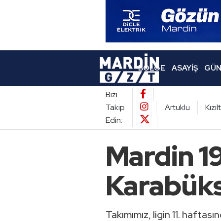
BÖLGE
ASAYIŞ
GÜN
Bizi
Takip
Artuklu
Kızı
Edin:
Mardin 1
Karabüks
Takımımız, ligin 11. hafta