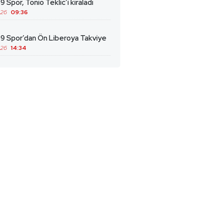
9 Spor, Tonio Teklic’i kiraladı
026
09:36
69 Spor’dan Ön Liberoya Takviye
026
14:34