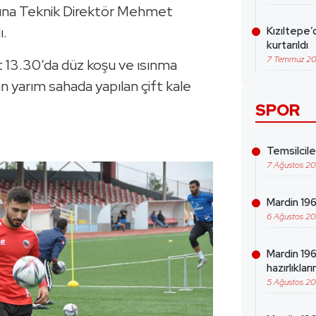
rına Teknik Direktör Mehmet
ı.
Kızıltepe’
kurtarıldı
7 Temmuz 2
t 13.30’da düz koşu ve ısınma
n yarım sahada yapılan çift kale
SPOR
Temsilcil
7 Ağustos 2
Mardin 1969
6 Ağustos 2
Mardin 19
hazırlıklar
5 Ağustos 2