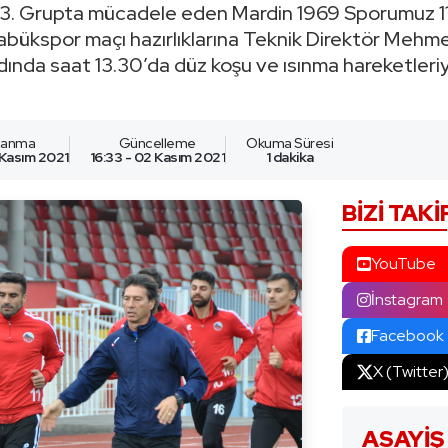
 3. Grupta mücadele eden Mardin 1969 Sporumuz 1
rabükspor maçı hazırlıklarına Teknik Direktör Meh
adında saat 13.30’da düz koşu ve ısınma hareketleri
nlanma
Güncelleme
Okuma Süresi
 Kasım 2021
16:33 - 02 Kasım 2021
1 dakika
BIZI TAKI
YouTube
İnstagram
Facebook
X (Twitter
ASAYIŞ