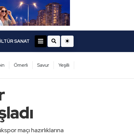
ÜLTÜR SANAT
in
Ömerli
Savur
Yeşilli
r
şladı
kspor maçı hazırlıklarına