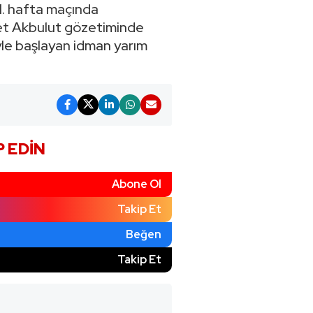
1. hafta maçında
met Akbulut gözetiminde
yle başlayan idman yarım
P EDIN
Abone Ol
Takip Et
Beğen
)
Takip Et