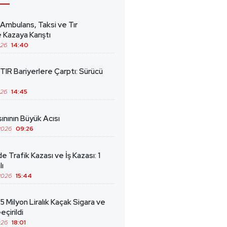
 Ambulans, Taksi ve Tır
 Kazaya Karıştı
026
14:40
TIR Bariyerlere Çarptı: Sürücü
026
14:45
ınının Büyük Acısı
2026
09:26
de Trafik Kazası ve İş Kazası: 1
lı
2026
15:44
5 Milyon Liralık Kaçak Sigara ve
eçirildi
026
18:01