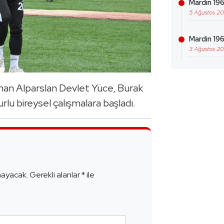
Mardin 196
5 Ağustos 2
Mardin 19
3 Ağustos 2
unan Alparslan Devlet Yüce, Burak
u bireysel çalışmalara başladı.
e
mayacak.
Gerekli alanlar
*
ile