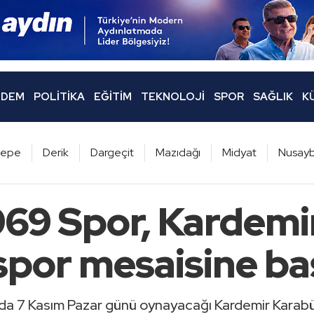
DEM
POLITIKA
EĞITIM
TEKNOLOJI
SPOR
SAĞLIK
K
ltepe
Derik
Dargeçit
Mazıdağı
Midyat
Nusayb
969 Spor, Kardemi
por mesaisine ba
sında 7 Kasım Pazar günü oynayacağı Kardemir Karabü