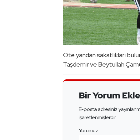
Öte yandan sakatlıkları bul
Taşdemir ve Beytullah Çamurl
Bir Yorum Ekl
E-posta adresiniz yayınlan
işaretlenmişlerdir
Yorumuz