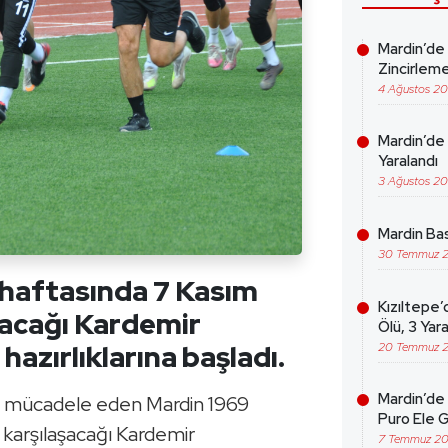
Mardin’de
Zincirleme
4 Ağustos 2
Mardin’de 
Yaralandı
3 Ağustos 2
Mardin Bas
30 Temmuz 
. haftasında 7 Kasım
Kızıltepe’
acağı Kardemir
Ölü, 3 Yara
azırlıklarına başladı.
20 Temmuz 
Mardin’de 
a mücadele eden Mardin 1969
Puro Ele G
karşılaşacağı Kardemir
7 Temmuz 2