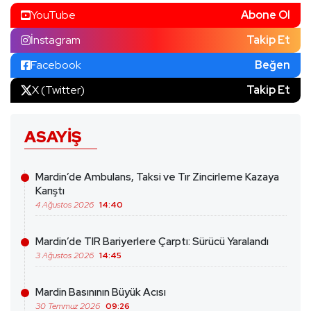
YouTube
Abone Ol
İnstagram
Takip Et
Facebook
Beğen
X (Twitter)
Takip Et
ASAYIŞ
Mardin’de Ambulans, Taksi ve Tır Zincirleme Kazaya
Karıştı
4 Ağustos 2026
14:40
Mardin’de TIR Bariyerlere Çarptı: Sürücü Yaralandı
3 Ağustos 2026
14:45
Mardin Basınının Büyük Acısı
30 Temmuz 2026
09:26