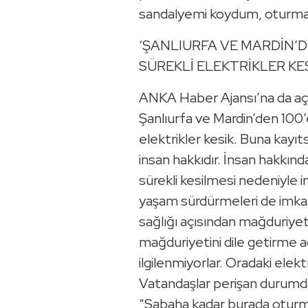
sandalyemi koydum, oturma 
‘ŞANLIURFA VE MARDİN’D
SÜREKLİ ELEKTRİKLER KES
ANKA Haber Ajansı’na da aç
Şanlıurfa ve Mardin’den 100’e
elektrikler kesik. Buna kayıt
insan hakkıdır. İnsan hakkın
sürekli kesilmesi nedeniyle in
yaşam sürdürmeleri de imkans
sağlığı açısından mağduriyet
mağduriyetini dile getirme a
ilgilenmiyorlar. Oradaki elektri
Vatandaşlar perişan durumda”
“Sabaha kadar burada otur