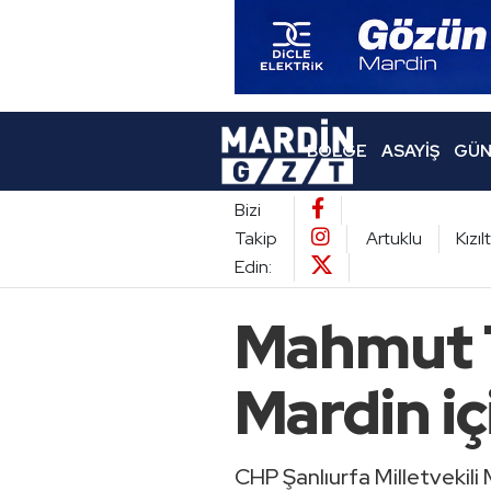
BÖLGE
ASAYIŞ
GÜN
Bizi
Takip
Artuklu
Kızı
Edin:
Mahmut T
Mardin iç
CHP Şanlıurfa Milletvekili 