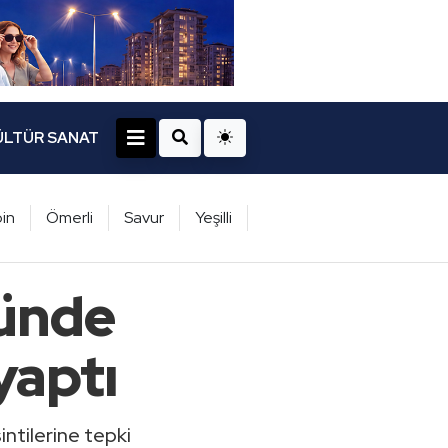
ÜLTÜR SANAT
in
Ömerli
Savur
Yeşilli
nünde
yaptı
intilerine tepki