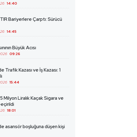
026
14:40
TIR Bariyerlere Çarptı: Sürücü
026
14:45
ınının Büyük Acısı
2026
09:26
de Trafik Kazası ve İş Kazası: 1
lı
2026
15:44
5 Milyon Liralık Kaçak Sigara ve
eçirildi
026
18:01
de asansör boşluğuna düşen kişi