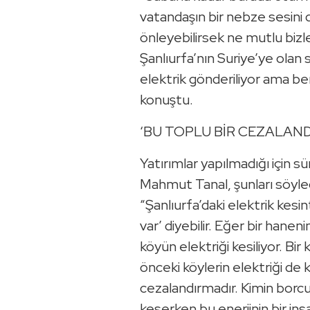
vatandaşın bir nebze sesini 
önleyebilirsek ne mutlu bizle
Şanlıurfa’nın Suriye’ye olan 
elektrik gönderiliyor ama 
konuştu.
‘BU TOPLU BİR CEZALAN
Yatırımlar yapılmadığı için sür
Mahmut Tanal, şunları söyled
“Şanlıurfa’daki elektrik kesin
var’ diyebilir. Eğer bir hane
köyün elektriği kesiliyor. Bi
önceki köylerin elektriği de k
cezalandırmadır. Kimin borcu
keserken bu enerjinin bir in