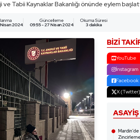
 ve Tabii Kaynaklar Bakanlığı önünde eylem başlatt
nlanma
Güncelleme
Okuma Süresi
 Nisan 2024
09:55 - 27 Nisan 2024
3 dakika
BIZI TAKI
YouTube
İnstagram
Facebook
X (Twitter
ASAYIŞ
Mardin’de
Zincirleme