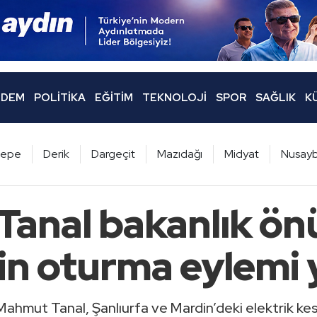
DEM
POLITIKA
EĞITIM
TEKNOLOJI
SPOR
SAĞLIK
K
ltepe
Derik
Dargeçit
Mazıdağı
Midyat
Nusayb
anal bakanlık ö
in oturma eylemi 
Mahmut Tanal, Şanlıurfa ve Mardin’deki elektrik kes