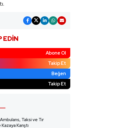
ı.
P EDIN
Abone Ol
Takip Et
Beğen
)
Takip Et
 Ambulans, Taksi ve Tır
 Kazaya Karıştı