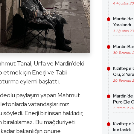
4 Ağustos 2
Mardin’de 
Yaralandı
3 Ağustos 2
Mardin Bas
30 Temmuz 
ahmut Tanal, Urfa ve Mardin’deki
Kızıltepe’
o etmek için Enerji ve Tabii
Ölü, 3 Yara
oturma eylemi başlattı.
20 Temmuz 
ideolu paylaşım yapan Mahmut
Mardin’de 
Puro Ele G
lefonlarda vatandaşlarımız
7 Temmuz 2
 söyledi. Enerji bir insan hakkıdır,
 bırakılamaz. Bu mağduriyeti
Kızıltepe’
kurtarıldı
 kadar bakanlığın önüne