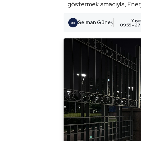
göstermek amacıyla, Enerji
Yayı
Selman Güneş
09:55 - 27