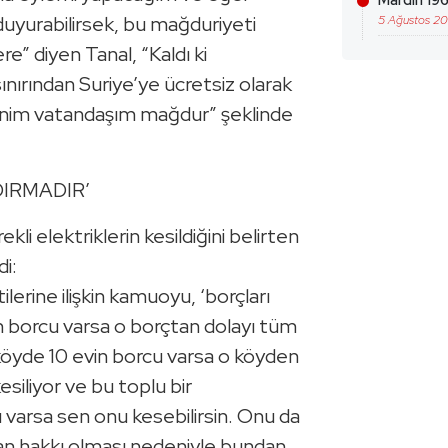
Mardin 196
duyurabilirsek, bu mağduriyeti
5 Ağustos 2
re” diyen Tanal, “Kaldı ki
sınırından Suriye’ye ücretsiz olarak
benim vatandaşım mağdur” şeklinde
DIRMADIR’
ekli elektriklerin kesildiğini belirten
i:
tilerine ilişkin kamuoyu, ‘borçları
nin borcu varsa o borçtan dolayı tüm
r köyde 10 evin borcu varsa o köyden
esiliyor ve bu toplu bir
 varsa sen onu kesebilirsin. Onu da
san hakkı olması nedeniyle bundan