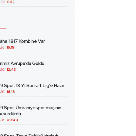
026
11:52
ha 1.817 Kombine Var
026
15:15
erimiz Avrupa’da Güldü
026
12:43
 Spor, 18 Yıl Sonra 1. Lig’e Hazır
026
16:16
69 Spor, Ümraniyespor maçının
ını sürdürdü
026
09:40