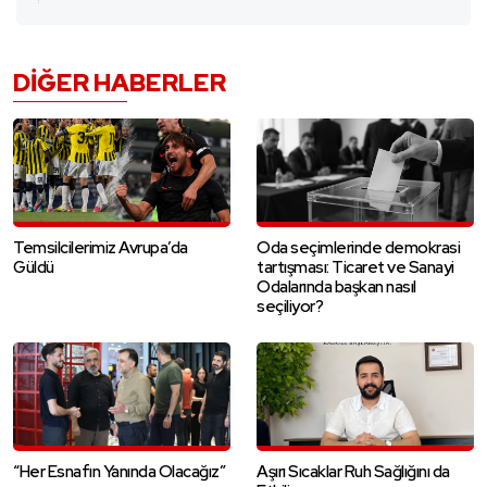
DIĞER HABERLER
Temsilcilerimiz Avrupa’da
Oda seçimlerinde demokrasi
Güldü
tartışması: Ticaret ve Sanayi
Odalarında başkan nasıl
seçiliyor?
“Her Esnafın Yanında Olacağız”
Aşırı Sıcaklar Ruh Sağlığını da