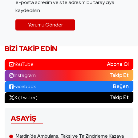
e-posta adresim ve site adresim bu tarayıcıya
kaydedilsin.
BIZI TAKIP EDIN
YouTube
Abone Ol
İnstagram
Takip Et
Facebook
Beğen
X (Twitter)
Takip Et
ASAYIŞ
Mardin’de Ambulans, Taksi ve Tır Zincirleme Kazaya