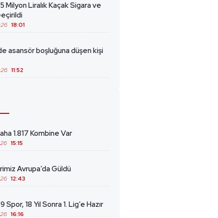
5 Milyon Liralık Kaçak Sigara ve
eçirildi
026
18:01
de asansör boşluğuna düşen kişi
026
11:52
ha 1.817 Kombine Var
026
15:15
erimiz Avrupa’da Güldü
026
12:43
 Spor, 18 Yıl Sonra 1. Lig’e Hazır
026
16:16