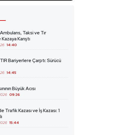
 Ambulans, Taksi ve Tır
 Kazaya Karıştı
026
14:40
TIR Bariyerlere Çarptı: Sürücü
026
14:45
ınının Büyük Acısı
2026
09:26
de Trafik Kazası ve İş Kazası: 1
lı
2026
15:44