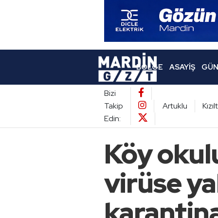
BÖLGE
ASAYIŞ
GÜN
Bizi
Takip
Artuklu
Kızı
Edin:
Köy okul
virüse ya
karantina