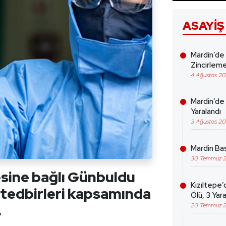
ASAYIŞ
Mardin’de
Zincirleme
4 Ağustos 2
Mardin’de 
Yaralandı
3 Ağustos 2
Mardin Bas
30 Temmuz 
çesine bağlı Günbuldu
Kızıltepe’
 tedbirleri kapsamında
Ölü, 3 Yara
.
20 Temmuz 