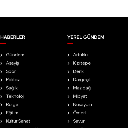
HABERLER
YEREL GÜNDEM
Gündem
Artuklu
Asayiş
Kızıltepe
Spor
Derik
Politika
Dargeçit
Sağlık
Mazıdağı
Teknoloji
Midyat
Bölge
Nusaybin
Eğitim
Ömerli
Kültür Sanat
Savur