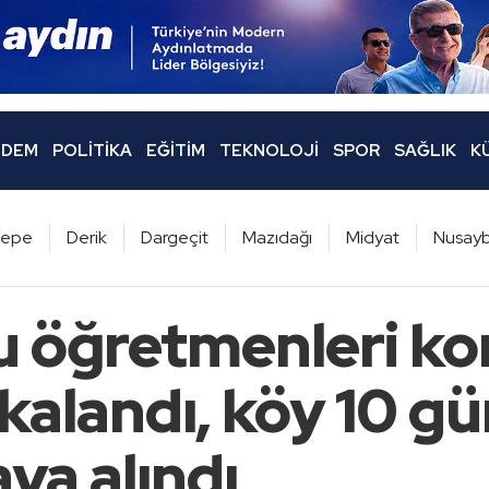
DEM
POLITIKA
EĞITIM
TEKNOLOJI
SPOR
SAĞLIK
K
ltepe
Derik
Dargeçit
Mazıdağı
Midyat
Nusayb
u öğretmenleri ko
kalandı, köy 10 g
ya alındı