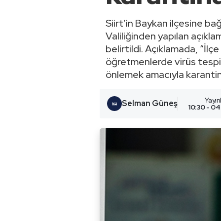
Siirt’in Baykan ilçesine ba
Valiliğinden yapılan açıkl
belirtildi. Açıklamada, “İ
öğretmenlerde virüs tespit
önlemek amacıyla karantina
Yayı
Selman Güneş
10:30 - 04