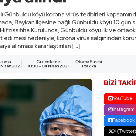
ğlı Günbuldu köyü korona virüs tedbirleri kapsamında
amada, Baykan ilçesine bağlı Günbuldu köyü 10 gün s
lçe Hıfzıssıhha Kurulunca, Günbuldu köyü ilk ve ort
 edilmesi nedeniyle, korona virüs salgınından korum
ya alınması kararlaştırılan […]
nlanma
Güncelleme
Okuma Süresi
 Nisan 2021
10:30 - 04 Nisan 2021
1 dakika
BIZI TAKI
YouTube
İnstagram
Facebook
X (Twitter