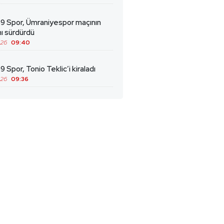
69 Spor, Ümraniyespor maçının
ını sürdürdü
026
09:40
9 Spor, Tonio Teklic’i kiraladı
026
09:36