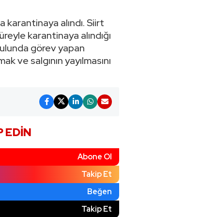
 karantinaya alındı. Siirt
üreyle karantinaya alındığı
aokulunda görev yapan
ak ve salgının yayılmasını
P EDIN
Abone Ol
Takip Et
Beğen
)
Takip Et