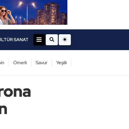
ÜLTÜR SANAT
in
Ömerli
Savur
Yeşilli
rona
ün