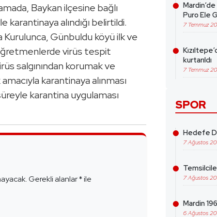
Mardin’de 
klamada, Baykan ilçesine bağlı
Puro Ele G
karantinaya alındığı belirtildi.
7 Temmuz 2
a Kurulunca, Günbuldu köyü ilk ve
ğretmenlerde virüs tespit
Kızıltepe’
kurtarıldı
virüs salgınından korumak ve
7 Temmuz 2
 amacıyla karantinaya alınması
 süreyle karantina uygulaması
SPOR
Hedefe Da
7 Ağustos 2
e
Temsilcil
mayacak.
Gerekli alanlar
*
ile
7 Ağustos 2
Mardin 1969
6 Ağustos 2