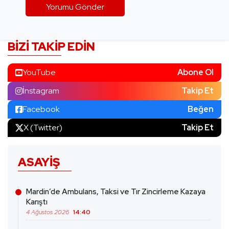
BIZI TAKIP EDIN
YouTube
Abone Ol
İnstagram
Takip Et
Facebook
Beğen
X (Twitter)
Takip Et
ASAYIŞ
Mardin’de Ambulans, Taksi ve Tır Zincirleme Kazaya
Karıştı
4 Ağustos 2026
14:40