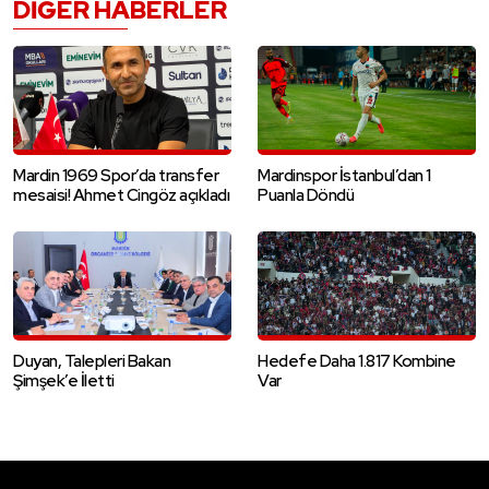
DIĞER HABERLER
Mardin 1969 Spor’da transfer
Mardinspor İstanbul’dan 1
mesaisi! Ahmet Cingöz açıkladı
Puanla Döndü
Duyan, Talepleri Bakan
Hedefe Daha 1.817 Kombine
Şimşek’e İletti
Var