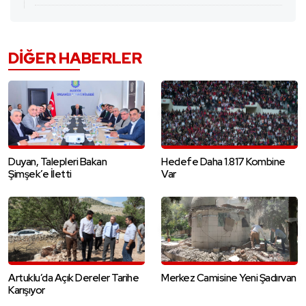
DIĞER HABERLER
Duyan, Talepleri Bakan
Hedefe Daha 1.817 Kombine
Şimşek’e İletti
Var
Artuklu’da Açık Dereler Tarihe
Merkez Camisine Yeni Şadırvan
Karışıyor