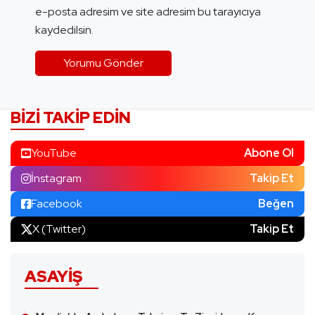
e-posta adresim ve site adresim bu tarayıcıya
kaydedilsin.
BIZI TAKIP EDIN
YouTube
Abone Ol
İnstagram
Takip Et
Facebook
Beğen
X (Twitter)
Takip Et
ASAYIŞ