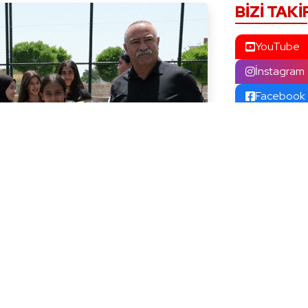
BIZI TAKI
YouTube
İnstagram
Facebook
X (Twitter
ASAYIŞ
Mardin’de
Zincirleme
4 Ağustos 2
Mardin’de 
Yaralandı
3 Ağustos 2