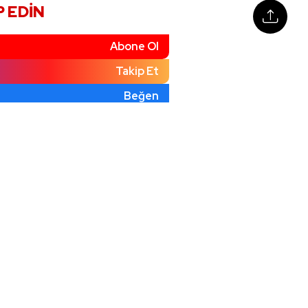
P EDIN
Abone Ol
Takip Et
Beğen
)
Takip Et
 Ambulans, Taksi ve Tır
 Kazaya Karıştı
026
14:40
TIR Bariyerlere Çarptı: Sürücü
026
14:45