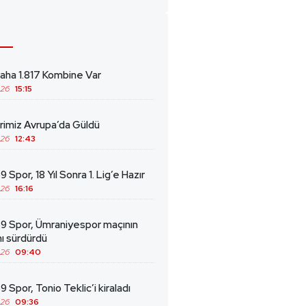
ha 1.817 Kombine Var
026
15:15
erimiz Avrupa’da Güldü
026
12:43
 Spor, 18 Yıl Sonra 1. Lig’e Hazır
026
16:16
69 Spor, Ümraniyespor maçının
ını sürdürdü
026
09:40
9 Spor, Tonio Teklic’i kiraladı
026
09:36