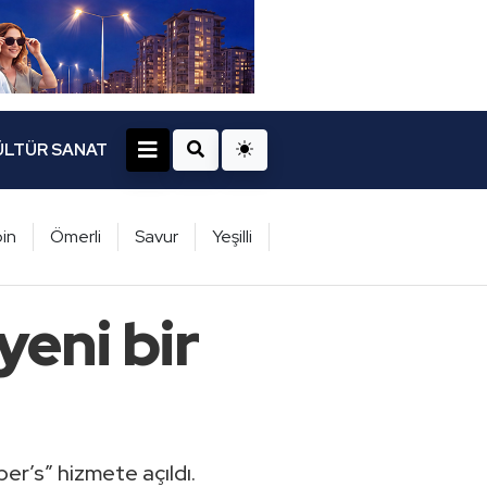
ÜLTÜR SANAT
in
Ömerli
Savur
Yeşilli
yeni bir
er’s” hizmete açıldı.