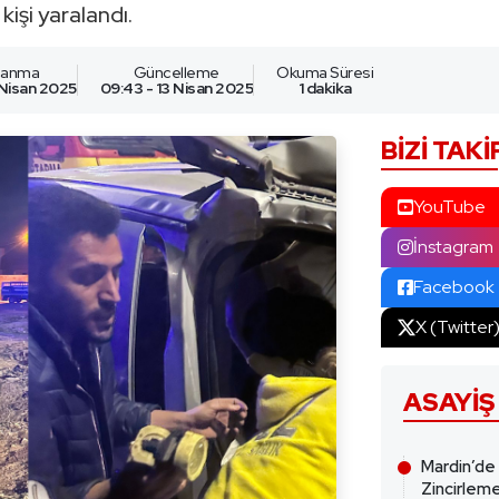
işi yaralandı.
nlanma
Güncelleme
Okuma Süresi
 Nisan 2025
09:43 - 13 Nisan 2025
1 dakika
BIZI TAKI
YouTube
İnstagram
Facebook
X (Twitter
ASAYIŞ
Mardin’de
Zincirleme