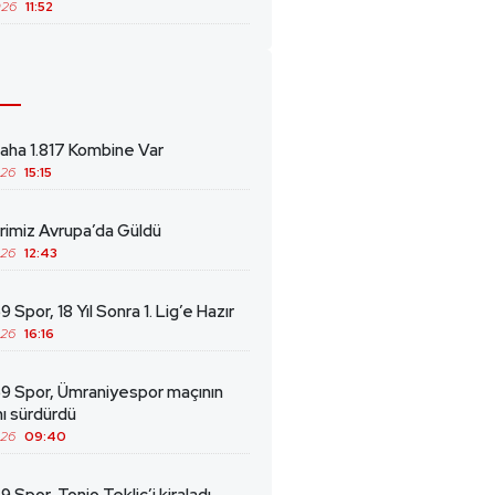
026
11:52
ha 1.817 Kombine Var
026
15:15
erimiz Avrupa’da Güldü
026
12:43
 Spor, 18 Yıl Sonra 1. Lig’e Hazır
026
16:16
69 Spor, Ümraniyespor maçının
ını sürdürdü
026
09:40