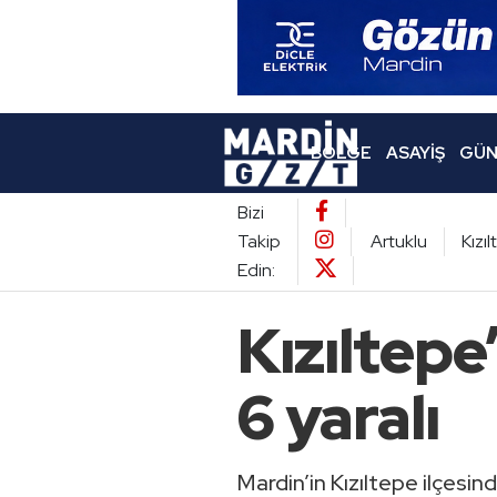
BÖLGE
ASAYIŞ
GÜN
Bizi
Takip
Artuklu
Kızı
Edin:
Kızıltepe
6 yaralı
Mardin’in Kızıltepe ilçesin