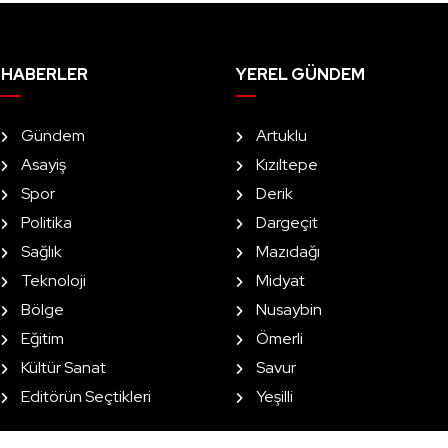
HABERLER
YEREL GÜNDEM
Gündem
Artuklu
Asayiş
Kızıltepe
Spor
Derik
Politika
Dargeçit
Sağlık
Mazıdağı
Teknoloji
Midyat
Bölge
Nusaybin
Eğitim
Ömerli
Kültür Sanat
Savur
Editörün Seçtikleri
Yeşilli