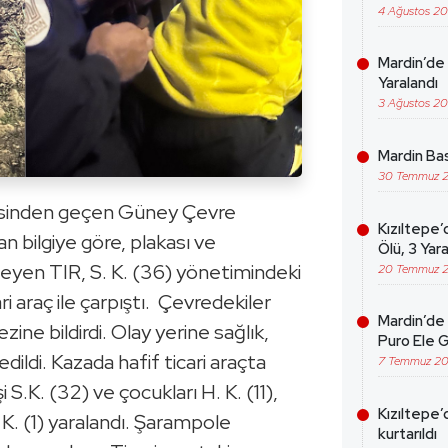
4 Ağustos 2
Mardin’de 
Yaralandı
3 Ağustos 2
Mardin Bas
30 Temmuz 
lesinden geçen Güney Çevre
Kızıltepe’
n bilgiye göre, plakası ve
Ölü, 3 Yara
eyen TIR, S. K. (36) yönetimindeki
20 Temmuz 
ri araç ile çarpıştı. Çevredekiler
Mardin’de 
ine bildirdi. Olay yerine sağlık,
Puro Ele G
edildi. Kazada hafif ticari araçta
7 Temmuz 2
 S.K. (32) ve çocukları H. K. (11),
Kızıltepe’
 K. (1) yaralandı. Şarampole
kurtarıldı