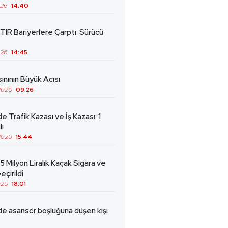
026
14:40
TIR Bariyerlere Çarptı: Sürücü
026
14:45
ınının Büyük Acısı
2026
09:26
de Trafik Kazası ve İş Kazası: 1
lı
2026
15:44
5 Milyon Liralık Kaçak Sigara ve
eçirildi
026
18:01
de asansör boşluğuna düşen kişi