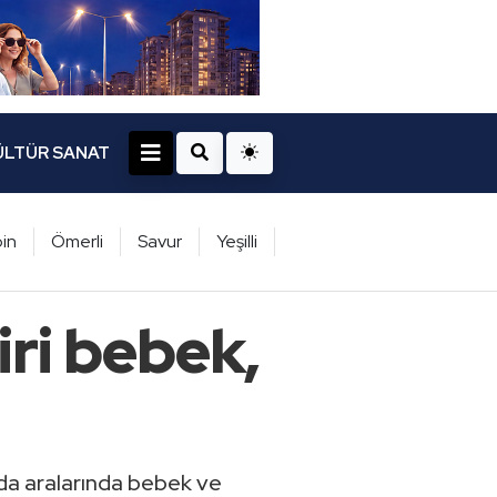
ÜLTÜR SANAT
in
Ömerli
Savur
Yeşilli
iri bebek,
zada aralarında bebek ve