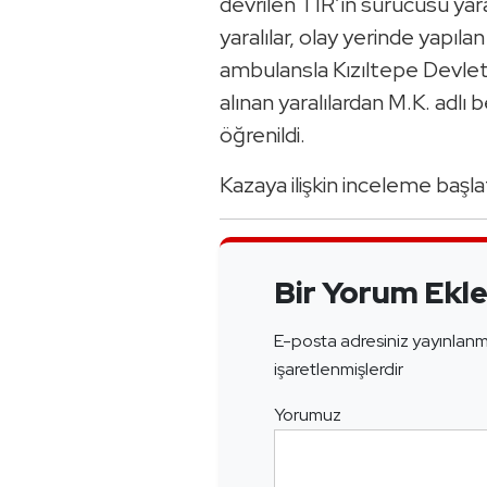
devrilen TIR’ın sürücüsü yar
yaralılar, olay yerinde yapıla
ambulansla Kızıltepe Devlet 
alınan yaralılardan M.K. adl
öğrenildi.
Kazaya ilişkin inceleme ba
Bir Yorum Ekl
E-posta adresiniz yayınlan
işaretlenmişlerdir
Yorumuz