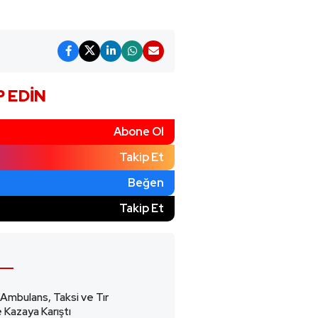
P EDIN
Abone Ol
Takip Et
Beğen
)
Takip Et
 Ambulans, Taksi ve Tır
 Kazaya Karıştı