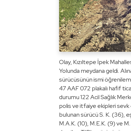
Olay, Kızıltepe İpek Mahal
Yolunda meydana geldi. Alına
sürücüsünün ismi öğrenilem
47 AAF 072 plakalı hafif tica
durumu 122 Acil Sağlık Merkez
polis ve itfaiye ekipleri sevk 
bulunan sürücü S. K. (36), eşi
M.A.K. (10), M.E.K. (9) ve M.