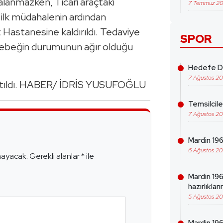
alanmazken, Ticari araçtaki
7 Temmuz 2
n ilk müdahalenin ardından
Hastanesine kaldırıldı. Tedaviye
SPOR
ı bebeğin durumunun ağır olduğu
Hedefe Da
7 Ağustos 2
şlatıldı. HABER/ İDRİS YUSUFOĞLU
Temsilcil
7 Ağustos 2
e
Mardin 1969
6 Ağustos 2
mayacak.
Gerekli alanlar
*
ile
Mardin 19
hazırlıklar
5 Ağustos 2