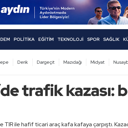
DEM
POLITIKA
EĞITIM
TEKNOLOJI
SPOR
SAĞLIK
K
ltepe
Derik
Dargeçit
Mazıdağı
Midyat
Nusayb
’de trafik kazası: b
de TIR ile hafif ticari araç kafa kafaya çarpıştı. Ka