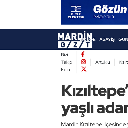
BÖLGE
ASAYIŞ
GÜN
Bizi
Takip
Artuklu
Kızı
Edin:
Kızıltep
yaşlı ada
Mardin Kızıltepe ilçesinde 