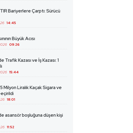
TIR Bariyerlere Çarptı: Sürücü
026
14:45
ınının Büyük Acısı
2026
09:26
de Trafik Kazası ve İş Kazası: 1
lı
2026
15:44
5 Milyon Liralık Kaçak Sigara ve
eçirildi
026
18:01
de asansör boşluğuna düşen kişi
026
11:52