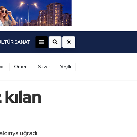
ÜLTÜR SANAT
in
Ömerli
Savur
Yeşilli
 kılan
ldırıya uğradı.