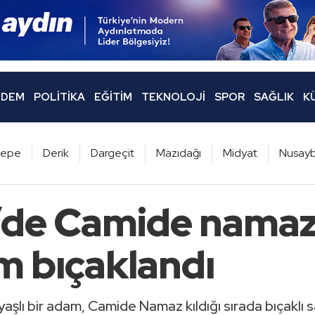
DEM
POLITIKA
EĞITIM
TEKNOLOJI
SPOR
SAĞLIK
K
ltepe
Derik
Dargeçit
Mazıdağı
Midyat
Nusayb
e’de Camide namaz
m bıçaklandı
yaşlı bir adam, Camide Namaz kıldığı sırada bıçaklı sa