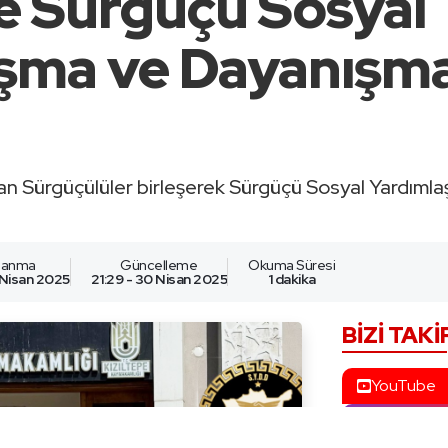
e Sürgüçü Sosyal
şma ve Dayanışm
n Sürgüçülüler birleşerek Sürgüçü Sosyal Yardım
nlanma
Güncelleme
Okuma Süresi
 Nisan 2025
21:29 - 30 Nisan 2025
1 dakika
BIZI TAKI
YouTube
İnstagram