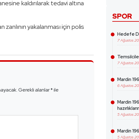
nesine kaldırılarak tedavi altına
SPOR
n zanlının yakalanması için polis
Hedefe Da
7 Ağustos 2
Temsilcil
7 Ağustos 2
e
Mardin 1969
6 Ağustos 2
mayacak.
Gerekli alanlar
*
ile
Mardin 19
hazırlıklar
5 Ağustos 2
Mardin 196
5 Ağustos 2