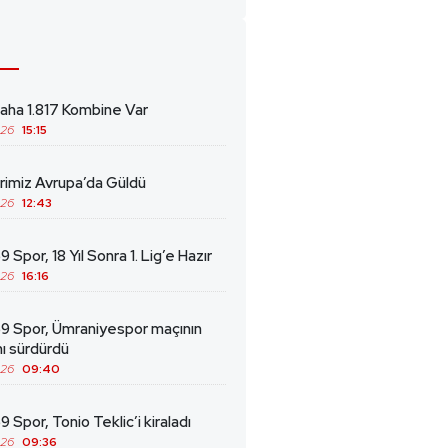
ha 1.817 Kombine Var
026
15:15
erimiz Avrupa’da Güldü
026
12:43
 Spor, 18 Yıl Sonra 1. Lig’e Hazır
026
16:16
69 Spor, Ümraniyespor maçının
ını sürdürdü
026
09:40
9 Spor, Tonio Teklic’i kiraladı
026
09:36