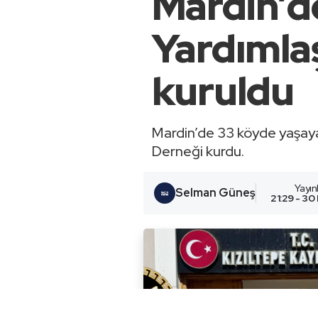
Mardin’d
Yardımla
kuruldu
Mardin’de 33 köyde yaşaya
Derneği kurdu.
Yayı
Selman Güneş
21:29 - 30