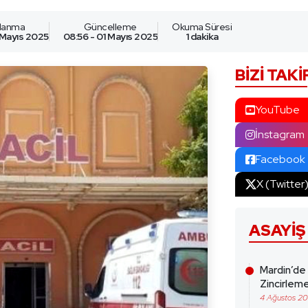
nlanma
Güncelleme
Okuma Süresi
 Mayıs 2025
08:56 - 01 Mayıs 2025
1 dakika
BIZI TAKI
YouTube
İnstagram
Facebook
X (Twitter
ASAYIŞ
Mardin’de
Zincirleme
4 Ağustos 2