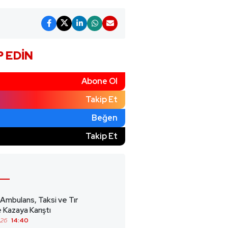
P EDIN
Abone Ol
Takip Et
Beğen
)
Takip Et
 Ambulans, Taksi ve Tır
 Kazaya Karıştı
026
14:40