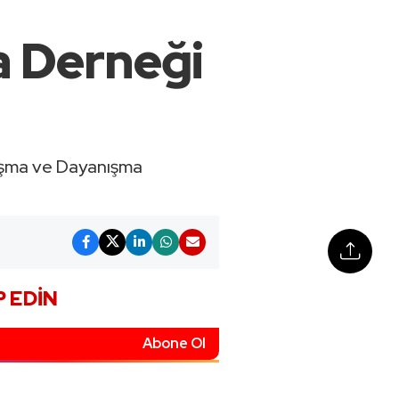
a Derneği
laşma ve Dayanışma
P EDIN
Abone Ol
Takip Et