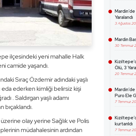
Mardin’de 
Yaralandı
3 Ağustos 2
Mardin Bas
30 Temmuz 
epe ilçesindeki yeni mahalle Halk
Kızıltepe’
ni camide yaşandı.
Ölü, 3 Yara
20 Temmuz 
şındaki Sıraç Özdemir adındaki yaşlı
a ederken kimliği belirsiz kişi
Mardin’de 
Puro Ele G
ğradı . Saldırgan yaşlı adamı
7 Temmuz 2
n bıçaklandı.
Kızıltepe’
 üzerine olay yerine Sağlık ve Polis
kurtarıldı
ekiplerinin müdahalesinin ardından
7 Temmuz 2