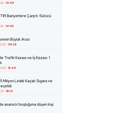
026
14:40
TIR Bariyerlere Çarptı: Sürücü
026
14:45
ınının Büyük Acısı
2026
09:26
de Trafik Kazası ve İş Kazası: 1
lı
2026
15:44
5 Milyon Liralık Kaçak Sigara ve
eçirildi
026
18:01
de asansör boşluğuna düşen kişi