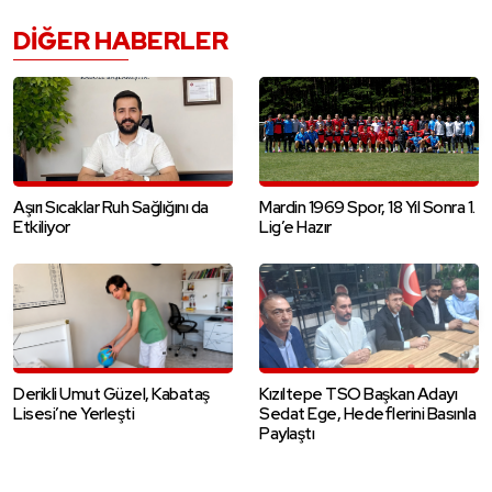
DIĞER HABERLER
Aşırı Sıcaklar Ruh Sağlığını da
Mardin 1969 Spor, 18 Yıl Sonra 1.
Etkiliyor
Lig’e Hazır
Derikli Umut Güzel, Kabataş
Kızıltepe TSO Başkan Adayı
Lisesi’ne Yerleşti
Sedat Ege, Hedeflerini Basınla
Paylaştı