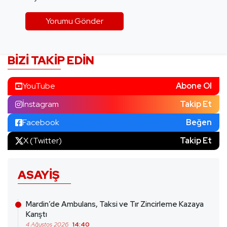
BIZI TAKIP EDIN
YouTube
Abone Ol
İnstagram
Takip Et
Facebook
Beğen
X (Twitter)
Takip Et
ASAYIŞ
Mardin’de Ambulans, Taksi ve Tır Zincirleme Kazaya
Karıştı
4 Ağustos 2026
14:40