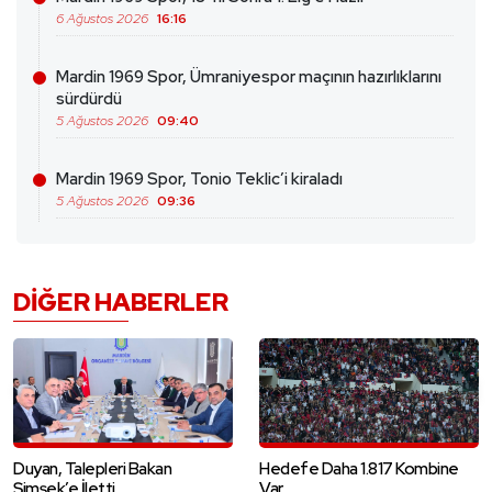
6 Ağustos 2026
16:16
Mardin 1969 Spor, Ümraniyespor maçının hazırlıklarını
sürdürdü
5 Ağustos 2026
09:40
Mardin 1969 Spor, Tonio Teklic’i kiraladı
5 Ağustos 2026
09:36
DIĞER HABERLER
Duyan, Talepleri Bakan
Hedefe Daha 1.817 Kombine
Şimşek’e İletti
Var