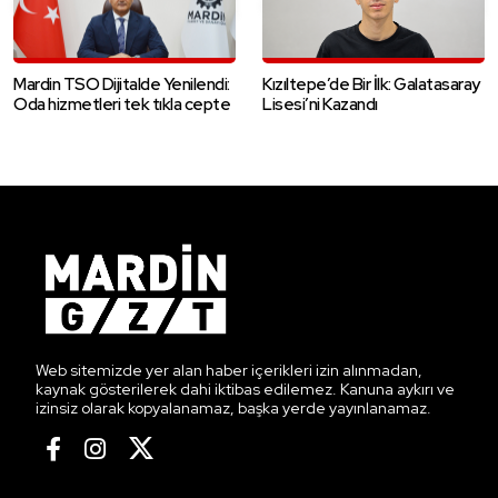
Mardin TSO Dijitalde Yenilendi:
Kızıltepe’de Bir İlk: Galatasaray
Oda hizmetleri tek tıkla cepte
Lisesi’ni Kazandı
Web sitemizde yer alan haber içerikleri izin alınmadan,
kaynak gösterilerek dahi iktibas edilemez. Kanuna aykırı ve
izinsiz olarak kopyalanamaz, başka yerde yayınlanamaz.