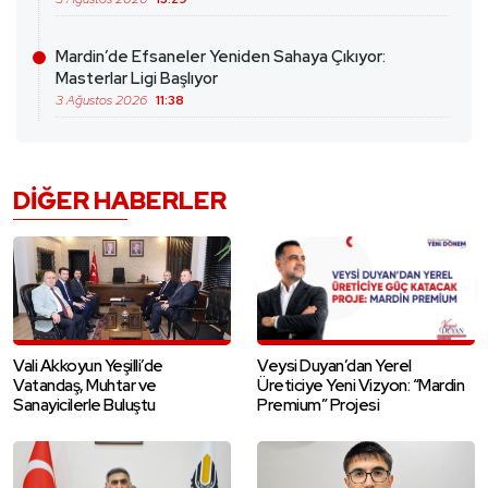
Mardin’de Efsaneler Yeniden Sahaya Çıkıyor:
Masterlar Ligi Başlıyor
3 Ağustos 2026
11:38
DIĞER HABERLER
Vali Akkoyun Yeşilli’de
Veysi Duyan’dan Yerel
Vatandaş, Muhtar ve
Üreticiye Yeni Vizyon: “Mardin
Sanayicilerle Buluştu
Premium” Projesi