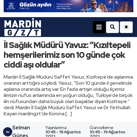
İl Sağlık Müdürü Yavuz: “Kızıltepeli
hemşerilerimiz son 10 günde çok
ciddi aşı oldular”
Mardin İl Sağlık Müdürü Saffet Yavuz, Kızıltepe’de aşılanma
oranının arttığını söyledi. Yavuz, “Son 10 günde il genelinde
aşılama oranında artış var. En fazla artışın olduğu ilçemiz
ilimizin nüfus anlamında en yoğun olduğu, Türkiye’de birçok
ilin nüfusundan daha büyük olan başaklar diyarı Kızıltepe.”
dedi. Mardin İl Sağlık Müdürü Saffet Yavuz ve Dr. Fethullah
Kayan mardingzt’de Korona […]
Selman
Yayınlanma
Güncelleme
10:45 - 19 Ağustos
10:45 - 19 Ağustos
Güneş
2021
2021