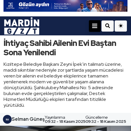
İhtiyaç Sahibi Ailenin Evi Baştan
Sona Yenilendi
Kızıltepe Belediye Başkanı Zeyni İpek’in talimatı üzerine,
maddi sıkıntılar nedeniyle zor şartlarda yaşam mücadelesi
veren bir ailenin evi belediye ekiplerince tamamen
yenilenerek modern ve güvenli bir yaşam alanına
dönüştürüldü. Şahkulubey Mahallesi No: 5 adresinde
bulunan evde gerçekleştirilen çalışmalar, Destek
Hizmetleri Müdürlüğü ekipleri tarafından titizlikle
yürütüldü.
Yayınlanma
Güncelleme
Selman Güneş
09:32 - 18 Kasım 2025
09:32 - 18 Kasım 2025