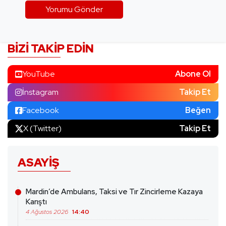
BIZI TAKIP EDIN
YouTube
Abone Ol
İnstagram
Takip Et
Facebook
Beğen
X (Twitter)
Takip Et
ASAYIŞ
Mardin’de Ambulans, Taksi ve Tır Zincirleme Kazaya
Karıştı
4 Ağustos 2026
14:40