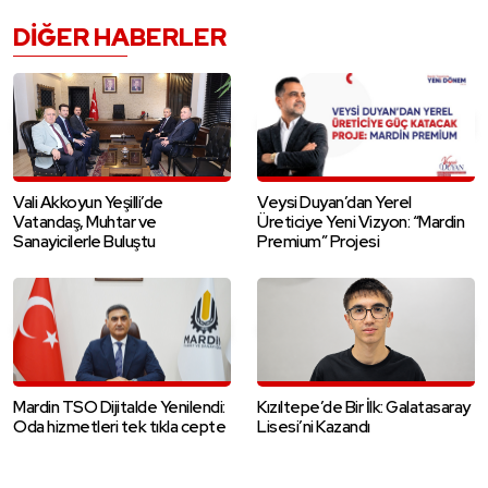
DIĞER HABERLER
Vali Akkoyun Yeşilli’de
Veysi Duyan’dan Yerel
Vatandaş, Muhtar ve
Üreticiye Yeni Vizyon: “Mardin
Sanayicilerle Buluştu
Premium” Projesi
Mardin TSO Dijitalde Yenilendi:
Kızıltepe’de Bir İlk: Galatasaray
Oda hizmetleri tek tıkla cepte
Lisesi’ni Kazandı