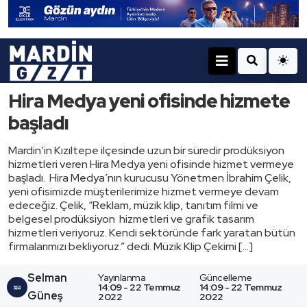
Hira Medya yeni ofisinde hizmete
başladı
Mardin’in Kızıltepe ilçesinde uzun bir süredir prodüksiyon
hizmetleri veren Hira Medya yeni ofisinde hizmet vermeye
başladı. Hira Medya’nın kurucusu Yönetmen İbrahim Çelik,
yeni ofisimizde müşterilerimize hizmet vermeye devam
edeceğiz. Çelik, “Reklam, müzik klip, tanıtım filmi ve
belgesel prodüksiyon hizmetleri ve grafik tasarım
hizmetleri veriyoruz. Kendi sektöründe fark yaratan bütün
firmalarımızı bekliyoruz.” dedi. Müzik Klip Çekimi […]
Selman
Yayınlanma
Güncelleme
14:09 - 22 Temmuz
14:09 - 22 Temmuz
Güneş
2022
2022