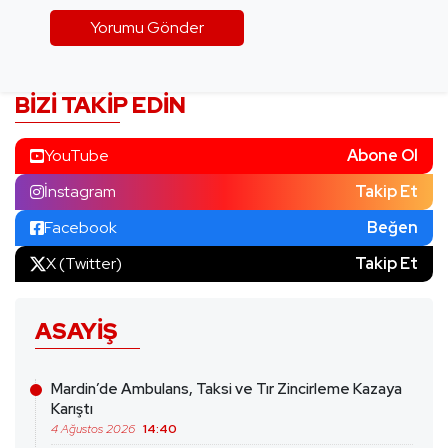
BIZI TAKIP EDIN
YouTube
Abone Ol
İnstagram
Takip Et
Facebook
Beğen
X (Twitter)
Takip Et
ASAYIŞ
Mardin’de Ambulans, Taksi ve Tır Zincirleme Kazaya
Karıştı
4 Ağustos 2026
14:40