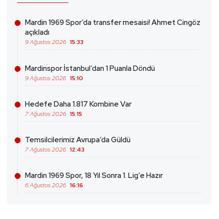
Mardin 1969 Spor’da transfer mesaisi! Ahmet Cingöz
açıkladı
9 Ağustos 2026
15:33
Mardinspor İstanbul’dan 1 Puanla Döndü
9 Ağustos 2026
15:10
Hedefe Daha 1.817 Kombine Var
7 Ağustos 2026
15:15
Temsilcilerimiz Avrupa’da Güldü
7 Ağustos 2026
12:43
Mardin 1969 Spor, 18 Yıl Sonra 1. Lig’e Hazır
6 Ağustos 2026
16:16