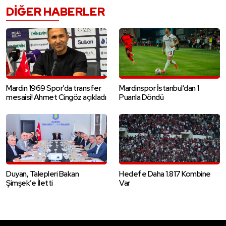
DIĞER HABERLER
Mardin 1969 Spor’da transfer
Mardinspor İstanbul’dan 1
mesaisi! Ahmet Cingöz açıkladı
Puanla Döndü
Duyan, Talepleri Bakan
Hedefe Daha 1.817 Kombine
Şimşek’e İletti
Var